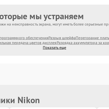
которые мы устраняем
жи на неисправность экрана, могут иметь более серьезные п
программного обеспечения
Разрыв шлейфа
Перегорание плат
льная передача цветов дисплея
Разрядка аккумулятора за ко
Показать еще
ники Nikon