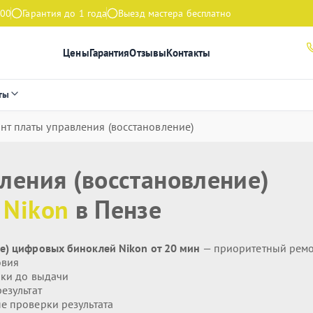
:00
Гарантия до 1 года
Выезд мастера бесплатно
Цены
Гарантия
Отзывы
Контакты
ты
нт платы управления (восстановление)
ления (восстановление)
я
Nikon
в Пензе
е) цифровых биноклей Nikon от 20 мин
— приоритетный рем
овия
ики до выдачи
езультат
 проверки результата