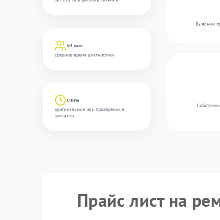
Выясним пр
30 мин
среднее время диагностики
100%
Собственн
оригинальные или проверенные
запчасти
Прайс лист на ре