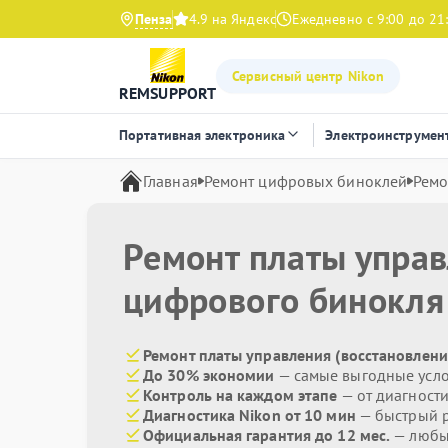
Пенза
4.9 на Яндекс
Ежедневно с 9:00 до 21
Сервисный центр Nikon
REMSUPPORT
Портативная электроника
Электроинструмен
Главная
Ремонт цифровых биноклей
Ремо
Ремонт платы управ
цифрового бинокл
Ремонт платы управления (восстановлени
До 30% экономии
— самые выгодные усл
Контроль на каждом этапе
— от диагност
Диагностика Nikon от 10 мин
— быстрый р
Официальная гарантия до 12 мес.
— любые