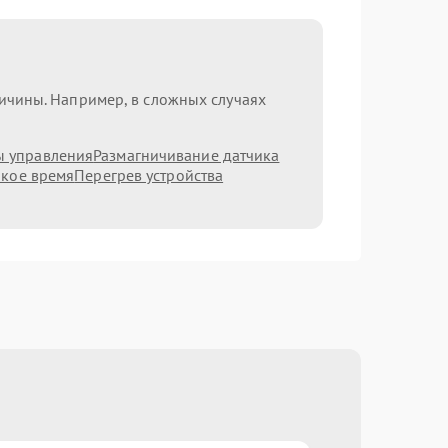
ричины. Например, в сложных случаях
ы управления
Размагничивание датчика
ркое время
Перегрев устройства