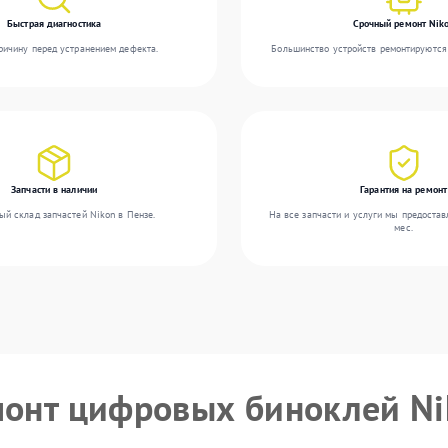
Быстрая диагностика
Срочный ремонт Nik
ичину перед устранением дефекта.
Большинство устройств ремонтируются 
Запчасти в наличии
Гарантия на ремонт
ый склад запчастей Nikon в Пензе.
На все запчасти и услуги мы предостав
мес.
монт цифровых биноклей N