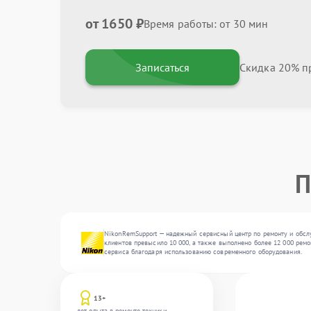
от 1650 ₽
Время работы: от 30 мин
Записаться
Скидка 20% пр
П
NikonRemSupport — надежный сервисный центр по ремонту и обслу
клиентов превысило 10 000, а также выполнено более 12 000 ремо
сервиса благодаря использованию современного оборудования.
13+
лет опыта в ремонте техники