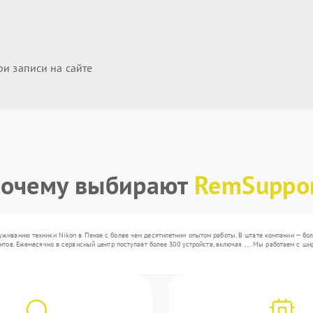
и записи на сайте
очему выбирают
RemSuppo
живанию техники Nikon в Пензе с более чем десятилетним опытом работы. В штате компании — бол
нтов. Ежемесячно в сервисный центр поступает более 300 устройств, включая , , . Мы работаем с 