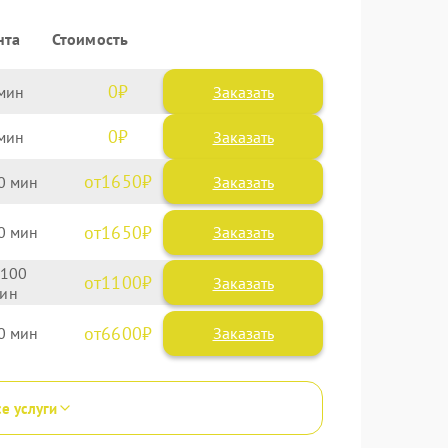
нта
Стоимость
0
Заказать
0
Заказать
1650
0
1650
0
100
1100
6600
0
се услуги