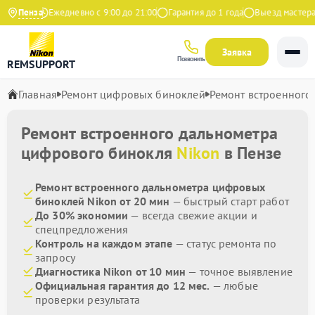
 Яндекс
Пенза
Ежедневно с 9:00 до 21:00
Гарантия до 1 года
Выезд мастера б
Заявка
Позвонить
REMSUPPORT
Главная
Ремонт цифровых биноклей
Ремонт встроенного
Ремонт встроенного дальнометра
цифрового бинокля
Nikon
в Пензе
Ремонт встроенного дальнометра цифровых
биноклей Nikon от 20 мин
— быстрый старт работ
До 30% экономии
— всегда свежие акции и
спецпредложения
Контроль на каждом этапе
— статус ремонта по
запросу
Диагностика Nikon от 10 мин
— точное выявление
Официальная гарантия до 12 мес.
— любые
проверки результата