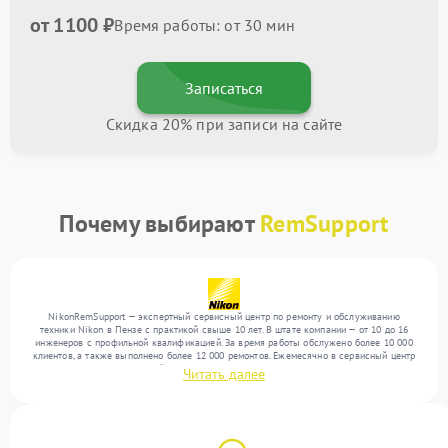
от 1100 ₽
Время работы: от 30 мин
Записаться
Скидка 20% при записи на сайте
Почему выбирают
RemSupport
NikonRemSupport — экспертный сервисный центр по ремонту и обслуживанию
техники Nikon в Пензе с практикой свыше 10 лет. В штате компании — от 10 до 16
инженеров с профильной квалификацией. За время работы обслужено более 10 000
клиентов, а также выполнено более 12 000 ремонтов. Ежемесячно в сервисный центр
поступает от 300 устройств, включая , , . Мы работаем с широким спектром
Читать далее
неисправностей и поддерживаем высокий стандарт качества благодаря
квалификации мастеров.