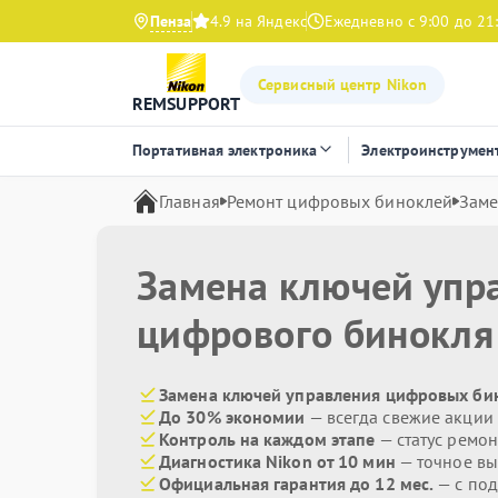
Пенза
4.9 на Яндекс
Ежедневно с 9:00 до 21
Сервисный центр Nikon
REMSUPPORT
Портативная электроника
Электроинструмен
Главная
Ремонт цифровых биноклей
Заме
Замена ключей упр
цифрового бинокл
Замена ключей управления цифровых бин
До 30% экономии
— всегда свежие акции
Контроль на каждом этапе
— статус ремон
Диагностика Nikon от 10 мин
— точное вы
Официальная гарантия до 12 мес.
— с по