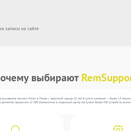
и записи на сайте
очему выбирают
RemSuppo
служиванию техники Nikon в Пензе с практикой свыше 10 лет. В штате компании — более 19 техни
о ремонтов превысило 12 000. Ежемесячно в сервисный центр поступает более 300 устройств, включ