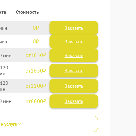
нта
Стоимость
0
Заказать
0
Заказать
1650
0
120
1650
120
1100
6600
0
се услуги