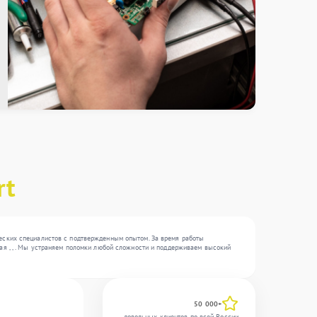
rt
ческих специалистов с подтвержденным опытом. За время работы
ая , , . Мы устраняем поломки любой сложности и поддерживаем высокий
50 000+
довольных клиентов по всей России