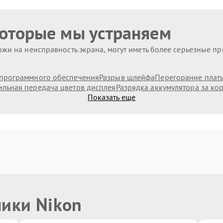
которые мы устраняем
жи на неисправность экрана, могут иметь более серьезные п
программного обеспечения
Разрыв шлейфа
Перегорание плат
льная передача цветов дисплея
Разрядка аккумулятора за ко
Показать еще
ники Nikon