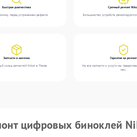
Быстрая диагностика
Срочный ремонт Nik
ичину перед устранением дефекта.
Большинство устройств ремонтируются 
Запчасти в наличии
Гарантия на ремонт
ый склад запчастей Nikon в Пензе.
На все запчасти и услуги мы предостав
мес.
монт цифровых биноклей N