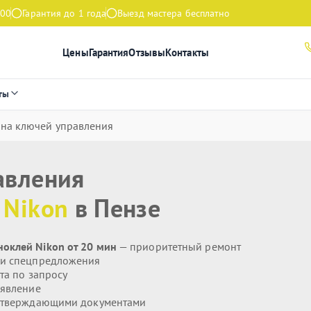
:00
Гарантия до 1 года
Выезд мастера бесплатно
Цены
Гарантия
Отзывы
Контакты
ты
на ключей управления
авления
я
Nikon
в Пензе
оклей Nikon от 20 мин
— приоритетный ремонт
 и спецпредложения
та по запросу
явление
дтверждающими документами