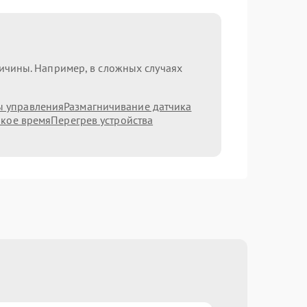
ричины. Например, в сложных случаях
ы управления
Размагничивание датчика
ркое время
Перегрев устройства