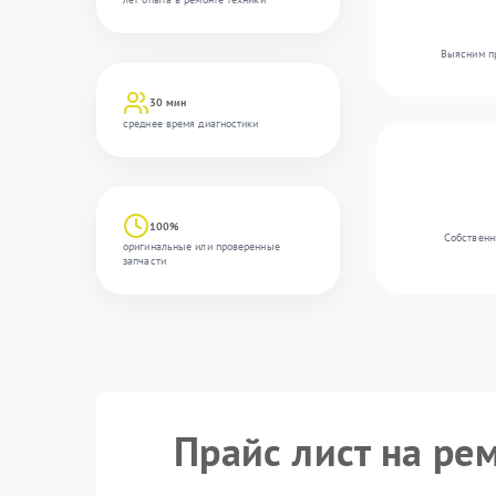
Выясним пр
30 мин
среднее время диагностики
100%
Собственн
оригинальные или проверенные
запчасти
Прайс лист на ре