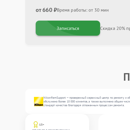
от 660 ₽
Время работы: от 30 мин
Записаться
Скидка 20% пр
П
NikonRemSupport — проверенный сервисный центр по ремонту и об
обслужено более 10 000 клиентов, а также выполнено общее числ
стандарт качества благодаря отлаженным процессам ремонта.
13+
лет опыта в ремонте техники