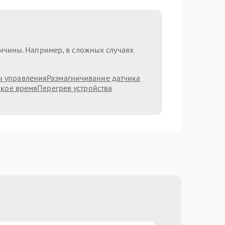
ричины. Например, в сложных случаях
ы управления
Размагничивание датчика
ркое время
Перегрев устройства