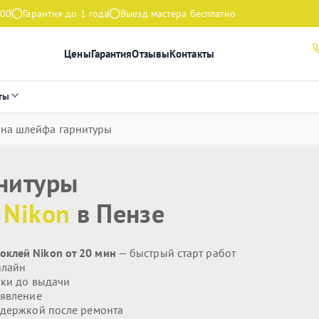
:00
Гарантия до 1 года
Выезд мастера бесплатно
Цены
Гарантия
Отзывы
Контакты
ты
на шлейфа гарнитуры
нитуры
я
Nikon
в Пензе
клей Nikon от 20 мин
— быстрый старт работ
нлайн
ики до выдачи
явление
держкой после ремонта