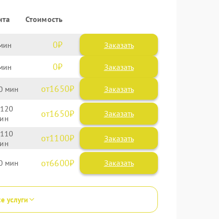
нта
Стоимость
0
Заказать
0
Заказать
1650
0
120
1650
110
1100
6600
0
се услуги