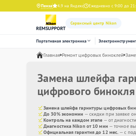
Пенза
4.9 на Яндекс
Ежедневно с 9:00 до 21
Сервисный центр Nikon
REMSUPPORT
Портативная электроника
Электроинструмен
Главная
Ремонт цифровых биноклей
Заме
Замена шлейфа гар
цифрового бинокл
Замена шлейфа гарнитуры цифровых бино
До 30% экономии
— скидки при заявке о
Контроль на каждом этапе
— от диагност
Диагностика Nikon от 10 мин
— точное вы
Официальная гарантия до 12 мес.
— с под