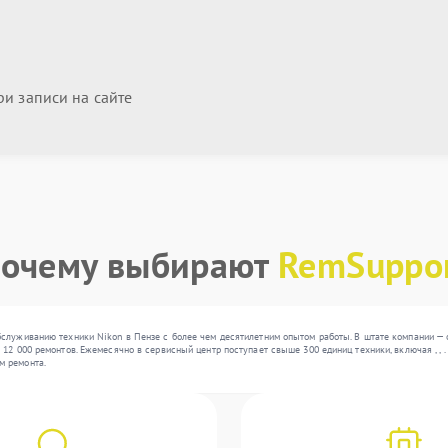
и записи на сайте
очему выбирают
RemSuppo
служиванию техники Nikon в Пензе с более чем десятилетним опытом работы. В штате компании — о
12 000 ремонтов. Ежемесячно в сервисный центр поступает свыше 300 единиц техники, включая , ,
м ремонта.