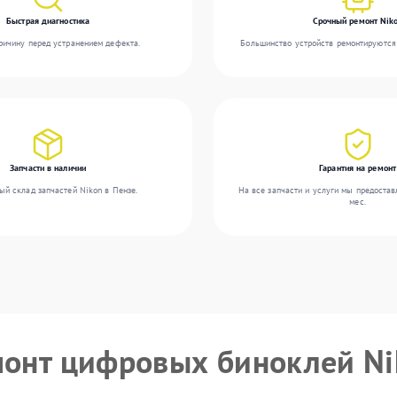
Быстрая диагностика
Срочный ремонт Nik
ичину перед устранением дефекта.
Большинство устройств ремонтируются 
Запчасти в наличии
Гарантия на ремонт
ый склад запчастей Nikon в Пензе.
На все запчасти и услуги мы предостав
мес.
монт цифровых биноклей N