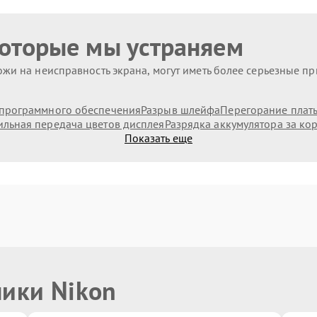
которые мы устраняем
жи на неисправность экрана, могут иметь более серьезные п
программного обеспечения
Разрыв шлейфа
Перегорание плат
льная передача цветов дисплея
Разрядка аккумулятора за ко
Показать еще
ники Nikon