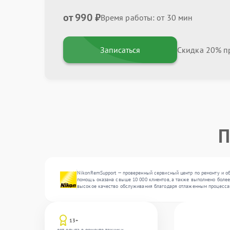
от 990 ₽
Время работы: от 30 мин
Записаться
Скидка 20% пр
П
NikonRemSupport — проверенный сервисный центр по ремонту и об
помощь оказана свыше 10 000 клиентов, а также выполнено более 
высокое качество обслуживания благодаря отлаженным процесса
13+
лет опыта в ремонте техники