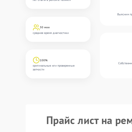
Выясним пр
30 мин
среднее время диагностики
100%
Собственн
оригинальные или проверенные
запчасти
Прайс лист на ре