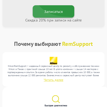
Записаться
Скидка 20% при записи на сайте
Почему выбирают
RemSupport
NikonRemSupport — надежный сервисный центр по ремонту и обслуживанию техники
Nikon в Пензе с практикой свыше 10 лет. В штате компании — свыше 14 мастеров с
подтвержденным опытом. За время работы число клиентов превысило 10 000, а также
выполнено свыше 12 000 ремонтов. Ежемесячно в сервисный центр поступает более
300 устройств, включая , , . Мы выполняем ремонт различного уровня сложности и
Читать далее
обеспечиваем надежный результат благодаря опыту команды.
Быстрая диагностика