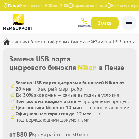
Яндекс
Пенза
Ежедневно с 9:00 до 21:00
Гарантия до 1 года
Выезд мастера б
Заявка
Позвонить
REMSUPPORT
Главная
Ремонт цифровых биноклей
Замена USB порта
Замена USB порта
цифрового бинокля
Nikon
в Пензе
Замена USB порта цифровых биноклей Nikon от
20 мин
— быстрый старт работ
До 30% экономии
— самые выгодные условия
Контроль на каждом этапе
— прозрачный процесс
Диагностика Nikon от 10 мин
— точное выявление
Официальная гарантия до 12 мес.
— с
подтверждающими документами
от 880 ₽
Время работы: от 30 мин