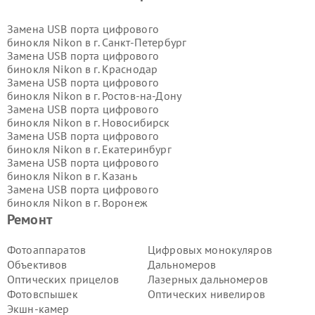
Замена USB порта цифрового
бинокля Nikon в г.
Санкт-Петербург
Замена USB порта цифрового
бинокля Nikon в г.
Краснодар
Замена USB порта цифрового
бинокля Nikon в г.
Ростов-на-Дону
Замена USB порта цифрового
бинокля Nikon в г.
Новосибирск
Замена USB порта цифрового
бинокля Nikon в г.
Екатеринбург
Замена USB порта цифрового
бинокля Nikon в г.
Казань
Замена USB порта цифрового
бинокля Nikon в г.
Воронеж
Замена USB порта цифрового
Ремонт
бинокля Nikon в г.
Волгоград
Замена USB порта цифрового
Фотоаппаратов
Цифровых монокуляров
бинокля Nikon в г.
Самара
Объективов
Дальномеров
Замена USB порта цифрового
Оптических прицелов
Лазерных дальномеров
бинокля Nikon в г.
Пермь
Фотовспышек
Оптических нивелиров
Замена USB порта цифрового
Экшн-камер
бинокля Nikon в г.
Красноярск