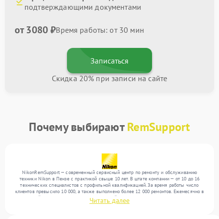
подтверждающими документами
от 3080 ₽
Время работы: от 30 мин
Записаться
Скидка 20% при записи на сайте
Почему выбирают
RemSupport
NikonRemSupport — современный сервисный центр по ремонту и обслуживанию
техники Nikon в Пензе с практикой свыше 10 лет. В штате компании — от 10 до 16
технических специалистов с профильной квалификацией. За время работы число
клиентов превысило 10 000, а также выполнено более 12 000 ремонтов. Ежемесячно в
сервисный центр поступает более 300 устройств, включая , , . Мы выполняем ремонт
Читать далее
различного уровня сложности и поддерживаем высокий стандарт качества благодаря
отлаженным процессам ремонта.