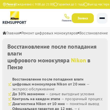
Яндекс
Пенза
Ежедневно с 9:00 до 21:00
Гарантия до 1 года
Выезд мастера бе
Заявка
Позвонить
REMSUPPORT
Главная
Ремонт цифровых монокуляров
Восстановление 
Восстановление после попадания
влаги
цифрового монокуляра
Nikon
в
Пензе
Восстановление после попадания влаги
цифровых монокуляров Nikon от 20 мин
—
экспресс-обслуживание
До 30% экономии
— самые выгодные условия
Контроль на каждом этапе
— прозрачный процесс
Диагностика Nikon от 10 мин
— понятный вывод
Официальная гарантия до 12 мес.
— с