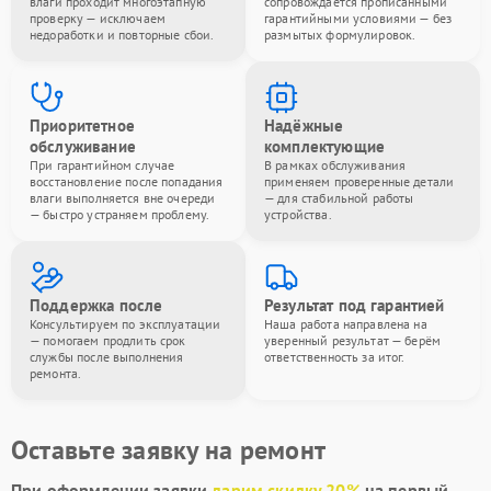
влаги проходит многоэтапную
сопровождается прописанными
проверку — исключаем
гарантийными условиями — без
недоработки и повторные сбои.
размытых формулировок.
Приоритетное
Надёжные
обслуживание
комплектующие
При гарантийном случае
В рамках обслуживания
восстановление после попадания
применяем проверенные детали
влаги выполняется вне очереди
— для стабильной работы
— быстро устраняем проблему.
устройства.
Поддержка после
Результат под гарантией
Консультируем по эксплуатации
Наша работа направлена на
— помогаем продлить срок
уверенный результат — берём
службы после выполнения
ответственность за итог.
ремонта.
Оставьте заявку на ремонт
При оформлении заявки
дарим скидку 20%
на первый