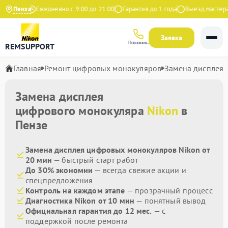
 Яндекс
Пенза
Ежедневно с 9:00 до 21:00
Гарантия до 1 года
Выезд мастера б
Заявка
Позвонить
REMSUPPORT
Главная
Ремонт цифровых монокуляров
Замена дисплея
Замена дисплея
цифрового монокуляра
Nikon
в
Пензе
Замена дисплея цифровых монокуляров Nikon от
20 мин
— быстрый старт работ
До 30% экономии
— всегда свежие акции и
спецпредложения
Контроль на каждом этапе
— прозрачный процесс
Диагностика Nikon от 10 мин
— понятный вывод
Официальная гарантия до 12 мес.
— с
поддержкой после ремонта