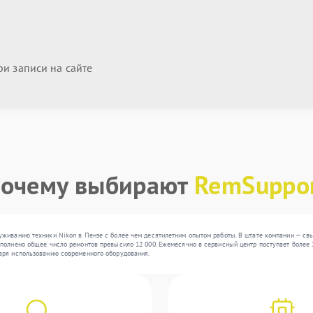
и записи на сайте
очему выбирают
RemSuppo
живанию техники Nikon в Пензе с более чем десятилетним опытом работы. В штате компании — свы
олнено общее число ремонтов превысило 12 000. Ежемесячно в сервисный центр поступает более 30
аря использованию современного оборудования.