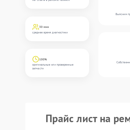
Выясним пр
30 мин
среднее время диагностики
100%
Собственн
оригинальные или проверенные
запчасти
Прайс лист на ре