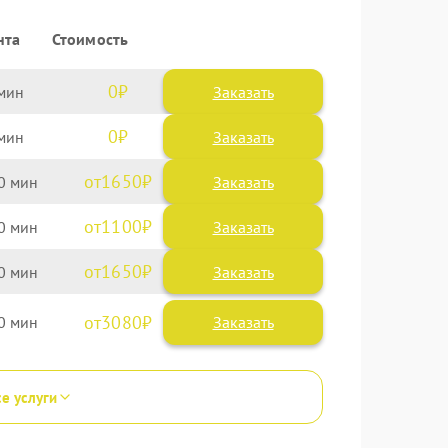
нта
Стоимость
0
Заказать
0
Заказать
1650
0
1100
0
1650
0
3080
0
се услуги