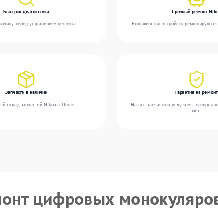
Быстрая диагностика
Срочный ремонт Nik
ичину перед устранением дефекта.
Большинство устройств ремонтируются 
Запчасти в наличии
Гарантия на ремонт
ый склад запчастей Nikon в Пензе.
На все запчасти и услуги мы предостав
мес.
монт цифровых монокуляро