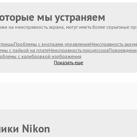
которые мы устраняем
жи на неисправность экрана, могут иметь более серьезные п
атрицы
Проблемы с кнопками управления
Неисправность аккум
мы с пайкой на плате
Неисправность процессора
Повреждени
облемы с калибровкой изображения
Показать еще
ники Nikon