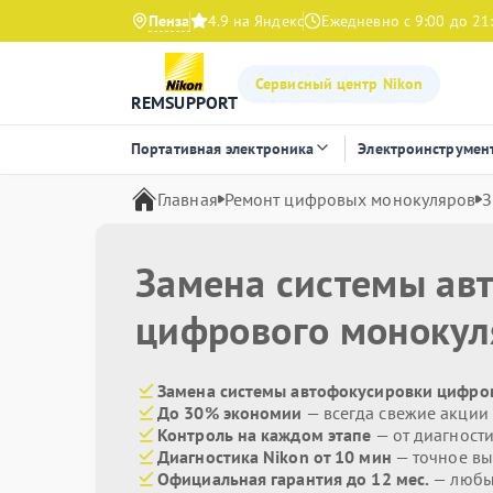
Пенза
4.9 на Яндекс
Ежедневно с 9:00 до 21
Сервисный центр Nikon
REMSUPPORT
Портативная электроника
Электроинструмен
Главная
Ремонт цифровых монокуляров
З
Замена системы ав
цифрового моноку
Замена системы автофокусировки цифров
До 30% экономии
— всегда свежие акции
Контроль на каждом этапе
— от диагност
Диагностика Nikon от 10 мин
— точное вы
Официальная гарантия до 12 мес.
— любые