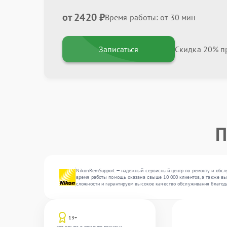
от 2420 ₽
Время работы: от 30 мин
Записаться
Скидка 20% пр
П
NikonRemSupport — надежный сервисный центр по ремонту и обслу
время работы помощь оказана свыше 10 000 клиентов, а также вып
сложности и гарантируем высокое качество обслуживания благод
13+
лет опыта в ремонте техники