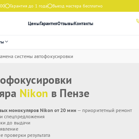
:00
Гарантия до 1 года
Выезд мастера бесплатно
Цены
Гарантия
Отзывы
Контакты
ты
амена системы автофокусировки
тофокусировки
ляра
Nikon
в Пензе
ых монокуляров Nikon от 20 мин
— приоритетный ремонт
 и спецпредложения
ики до выдачи
явление
 проверки результата