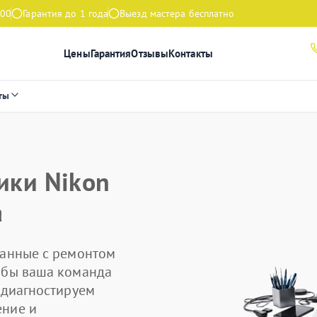
:00
Гарантия до 1 года
Выезд мастера бесплатно
Цены
Гарантия
Отзывы
Контакты
ты
ики Nikon
а
занные с ремонтом
тобы ваша команда
 диагностируем
ение и