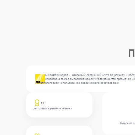
П
NikonRemSupport — надежный сервисный центр по ремонту и обслу
клиентов, а также выполнено общее число ремонтов превысило 12
благодаря использованию современного оборудования.
13+
лет опыта в ремонте техники
Выясним пр