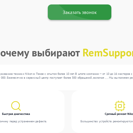
Заказать звонок
очему выбирают
RemSuppo
живанию техники Nikon в Пензе с опытом более 10 лет. В штате компании — от 10 до 16 мастеров 
 000. Ежемесячно в сервисный центр поступает более 300 обращений, включая , , . Мы выполняем 
Быстрая диагностика
Срочный ремонт Nik
ичину перед устранением дефекта.
Большинство устройств ремонтируются 