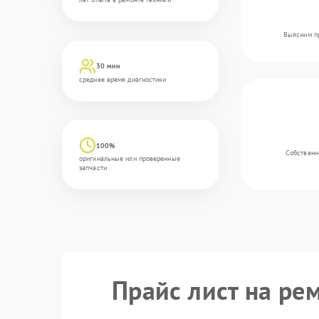
Выясним пр
30 мин
среднее время диагностики
100%
Собственн
оригинальные или проверенные
запчасти
Прайс лист на ре