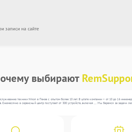
и записи на сайте
очему выбирают
RemSuppo
служиванию техники Nikon в Пензе с опытом более 10 лет. В штате компании — от 10 до 16 инжен
. Ежемесячно в сервисный центр поступает от 300 устройств, включая , , . Мы беремся за задачи 