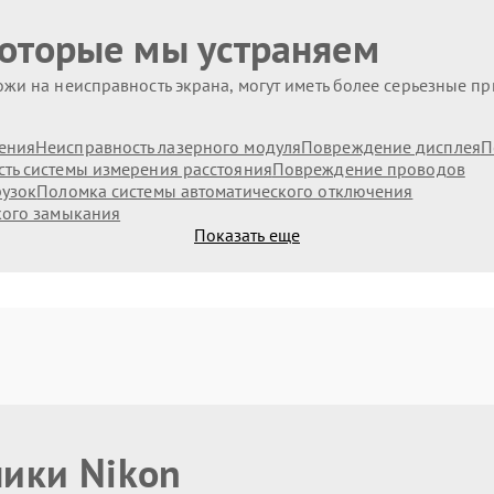
которые мы устраняем
жи на неисправность экрана, могут иметь более серьезные п
ения
Неисправность лазерного модуля
Повреждение дисплея
П
ть системы измерения расстояния
Повреждение проводов
рузок
Поломка системы автоматического отключения
кого замыкания
Показать еще
ники Nikon