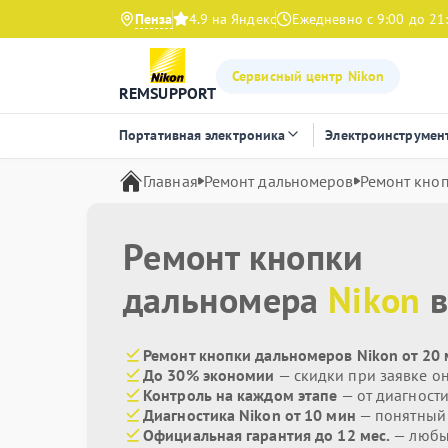
Пенза
4.9 на Яндекс
Ежедневно с 9:00 до 21
Сервисный центр Nikon
REMSUPPORT
Портативная электроника
Электроинструмен
Главная
Ремонт дальномеров
Ремонт кно
Ремонт кнопки
дальномера
Nikon
в
Ремонт кнопки дальномеров Nikon от 20
До 30% экономии
— скидки при заявке о
Контроль на каждом этапе
— от диагност
Диагностика Nikon от 10 мин
— понятный
Официальная гарантия до 12 мес.
— любые