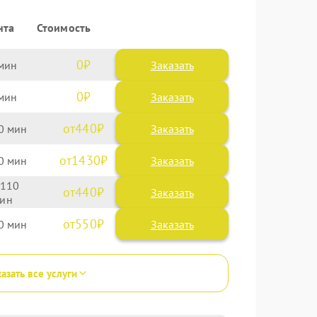
нта
Стоимость
0
Заказать
0
Заказать
440
0
1430
0
110
440
550
0
азать все услуги