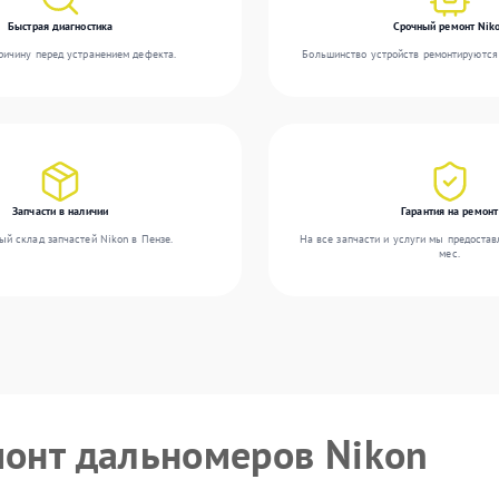
Быстрая диагностика
Срочный ремонт Nik
ичину перед устранением дефекта.
Большинство устройств ремонтируются 
Запчасти в наличии
Гарантия на ремонт
ый склад запчастей Nikon в Пензе.
На все запчасти и услуги мы предостав
мес.
монт дальномеров Nikon