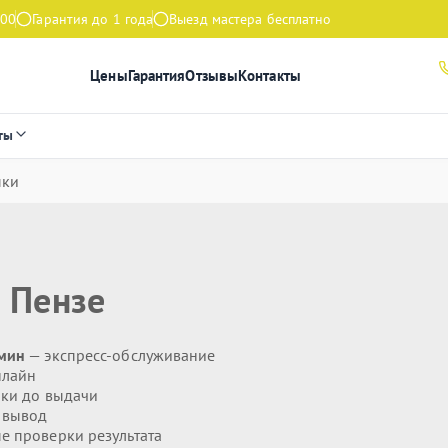
:00
Гарантия до 1 года
Выезд мастера бесплатно
Цены
Гарантия
Отзывы
Контакты
ты
пки
 Пензе
 мин
— экспресс-обслуживание
нлайн
ики до выдачи
 вывод
 проверки результата