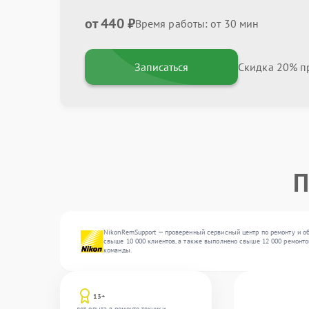
от 440 ₽
Время работы: от 30 мин
Записаться
Скидка 20% пр
П
NikonRemSupport — проверенный сервисный центр по ремонту и об
свыше 10 000 клиентов, а также выполнено свыше 12 000 ремонтов
команды.
13+
лет опыта в ремонте техники