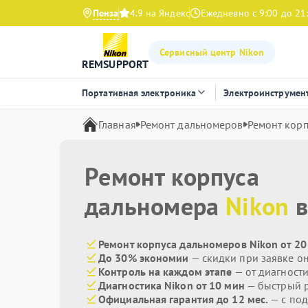
Пенза
4.9 на Яндекс
Ежедневно с 9:00 до 21
Сервисный центр Nikon
REMSUPPORT
Портативная электроника
Электроинструмен
Главная
Ремонт дальномеров
Ремонт корп
Ремонт корпуса
дальномера
Nikon
в
Ремонт корпуса дальномеров Nikon от 20
До 30% экономии
— скидки при заявке о
Контроль на каждом этапе
— от диагност
Диагностика Nikon от 10 мин
— быстрый р
Официальная гарантия до 12 мес.
— с под