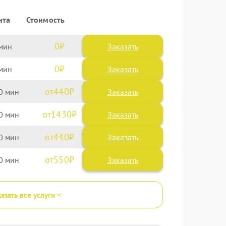
нта
Стоимость
0
Заказать
0
Заказать
440
0
1430
0
440
0
550
0
азать все услуги