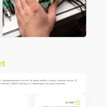
rt
в с подтвержденным опытом. За время работы помощь оказана свыше 10
ем поломки любой сложности и гарантируем высокое качество
50 000+
довольных клиентов по всей России