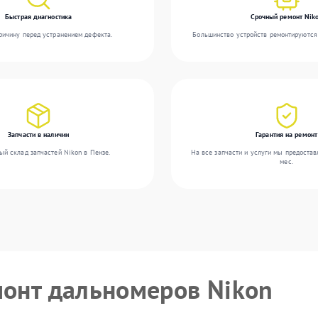
Быстрая диагностика
Срочный ремонт Nik
ичину перед устранением дефекта.
Большинство устройств ремонтируются 
Запчасти в наличии
Гарантия на ремонт
ый склад запчастей Nikon в Пензе.
На все запчасти и услуги мы предостав
мес.
монт дальномеров Nikon