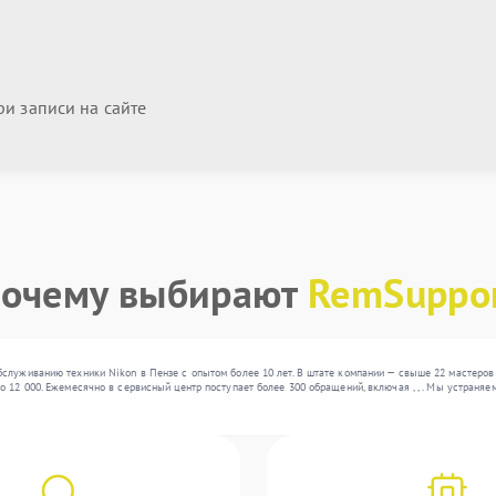
и записи на сайте
очему выбирают
RemSuppo
бслуживанию техники Nikon в Пензе с опытом более 10 лет. В штате компании — свыше 22 мастеро
 12 000. Ежемесячно в сервисный центр поступает более 300 обращений, включая , , . Мы устраня