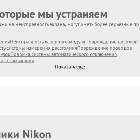
которые мы устраняем
жи на неисправность экрана, могут иметь более серьезные п
ения
Неисправность лазерного модуля
Повреждение дисплея
П
ть системы измерения расстояния
Повреждение проводов
рузок
Поломка системы автоматического отключения
кого замыкания
Показать еще
ники Nikon