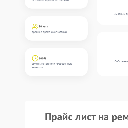
Выясним пр
30 мин
среднее время диагностики
100%
Собственн
оригинальные или проверенные
запчасти
Прайс лист на ре