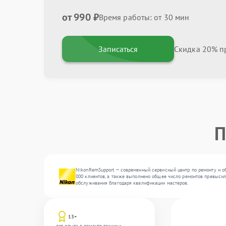
от 990 ₽
Время работы: от 30 мин
Записаться
Скидка 20% пр
П
NikonRemSupport — современный сервисный центр по ремонту и о
000 клиентов, а также выполнено общее число ремонтов превысило
обслуживания благодаря квалификации мастеров.
13+
лет опыта в ремонте техники