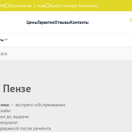
:00
Гарантия до 1 года
Выезд мастера бесплатно
Цены
Гарантия
Отзывы
Контакты
ты
уса
 Пензе
 мин
— экспресс-обслуживание
нлайн
ики до выдачи
езультат
держкой после ремонта