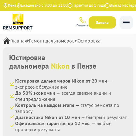
 Яндекс
Пенза
Ежедневно с 9:00 до 21:00
Гарантия до 1 года
Выезд мастера б
Заявка
Позвонить
REMSUPPORT
Главная
Ремонт дальномеров
Юстировка
Юстировка
дальномера
Nikon
в Пензе
Юстировка дальномеров Nikon от 20 мин
—
экспресс-обслуживание
До 30% экономии
— всегда свежие акции и
спецпредложения
Контроль на каждом этапе
— статус ремонта по
запросу
Диагностика Nikon от 10 мин
— быстрый результат
Официальная гарантия до 12 мес.
— любые
проверки результата