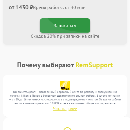
от 1430 ₽
Время работы: от 30 мин
Записаться
Скидка 20% при записи на сайте
Почему выбирают
RemSupport
NikonRemSupport — проверенный сервисный центр по ремонту и обслуживанию
техники Nikon в Пензе с более чем десятилетним опытом работы. В штате компании
— от 10 до 16 технических специалистов с подтвержденным опытом. За время работы
число клиентов превысило 10 000, а также выполнено общее число ремонтов
превысило 12 000. Ежемесячно в сервисный центр поступает свыше 300 единиц
Читать далее
техники, включая , , . Мы беремся за задачи любой сложности и поддерживаем
высокий стандарт качества благодаря опыту команды.