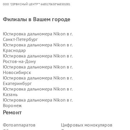
ООО "СЕРВИСНЫЙ ЦЕНТР"* 6685170650*668501001
Филиалы в Вашем городе
Юстировка дальномера Nikon в г.
Санкт-Петербург
Юстировка дальномера Nikon в г.
Краснодар
Юстировка дальномера Nikon в г.
Ростов-на-Дону
Юстировка дальномера Nikon в г.
Новосибирск
Юстировка дальномера Nikon в г.
Екатеринбург
Юстировка дальномера Nikon в г.
Казань
Юстировка дальномера Nikon в г.
Воронеж
Юстировка дальномера Nikon в г.
Ремонт
Волгоград
Юстировка дальномера Nikon в г.
Фотоаппаратов
Цифровых монокуляров
Самара