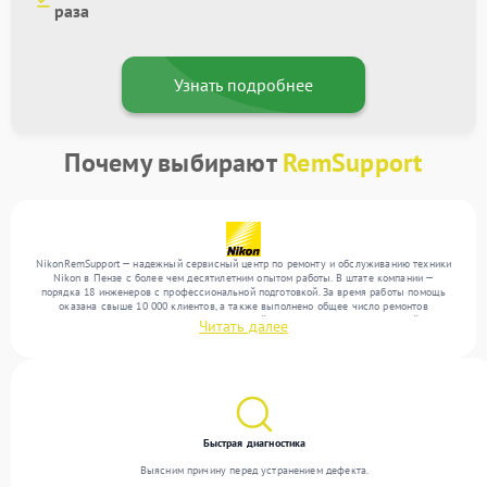
раза
Узнать подробнее
Почему выбирают
RemSupport
NikonRemSupport — надежный сервисный центр по ремонту и обслуживанию техники
Nikon в Пензе с более чем десятилетним опытом работы. В штате компании —
порядка 18 инженеров с профессиональной подготовкой. За время работы помощь
оказана свыше 10 000 клиентов, а также выполнено общее число ремонтов
превысило 12 000. Ежемесячно в сервисный центр поступает от 300 устройств,
Читать далее
включая , , . Мы работаем с широким спектром неисправностей и гарантируем
высокое качество обслуживания благодаря опыту команды.
Быстрая диагностика
Выясним причину перед устранением дефекта.