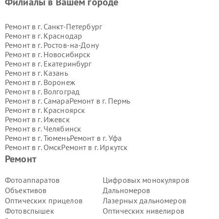
Филиалы в Вашем городе
Ремонт в г.
Санкт-Петербург
Ремонт в г.
Краснодар
Ремонт в г.
Ростов-на-Дону
Ремонт в г.
Новосибирск
Ремонт в г.
Екатеринбург
Ремонт в г.
Казань
Ремонт в г.
Воронеж
Ремонт в г.
Волгоград
Ремонт в г.
Самара
Ремонт в г.
Пермь
Ремонт в г.
Красноярск
Ремонт в г.
Ижевск
Ремонт в г.
Челябинск
Ремонт в г.
Тюмень
Ремонт в г.
Уфа
Ремонт в г.
Омск
Ремонт в г.
Иркутск
Ремонт в г.
Ярославль
Ремонт
Ремонт в г.
Саратов
Ремонт в г.
Барнаул
Фотоаппаратов
Цифровых монокуляров
Ремонт в г.
Тольятти
Объективов
Дальномеров
Ремонт в г.
Хабаровск
Оптических прицелов
Лазерных дальномеров
Ремонт в г.
Томск
Фотовспышек
Оптических нивелиров
Ремонт в г.
Ульяновск