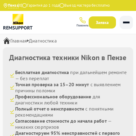
0 до 21:00
Пенза
Гарантия до 1 года
Выезд мастера бесплатно
Заявка
Позвонить
REMSUPPORT
Главная
Диагностика
Диагностика техники Nikon в Пензе
Бесплатная диагностика
при дальнейшем ремонте
— без переплат
Точная проверка за 15–20 минут
с выявлением
причины поломки
Профессиональное оборудование
для
диагностики любой техники
Полный отчет о неисправности
с понятными
рекомендациями
Согласование стоимости до начала работ
—
никаких сюрпризов
Диагностируем 95% неисправностей с первого