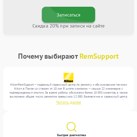
Записаться
Скидка 20% при записи на сайте
Почему выбирают
RemSupport
NikonRemSupport — надежный сервисный центр по ремонту и обслуживанию техники
Nikon в Пензе со стажем от 10 лет. В штате компании — свыше 22 инженеров с
подтвержденным опытом. За время работы обслужено более 10 000 клиентов, а также
выполнено общее число ремонтов превысило 12 000. Ежемесячно в сервисный центр
поступает свыше 300 единиц техники, включая , , . Мы устраняем поломки любой
Читать далее
сложности и предлагаем стабильный уровень сервиса благодаря использованию
современного оборудования.
Быстрая диагностика