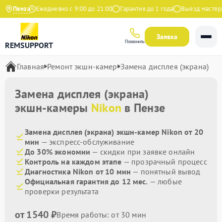
 Яндекс
Пенза
Ежедневно с 9:00 до 21:00
Гарантия до 1 года
Выезд мастера 
Заявка
Позвонить
REMSUPPORT
Главная
Ремонт экшн-камер
Замена дисплея (экрана)
Замена дисплея (экрана)
экшн-камеры
Nikon
в Пензе
Замена дисплея (экрана) экшн-камер Nikon от 20
мин
— экспресс-обслуживание
До 30% экономии
— скидки при заявке онлайн
Контроль на каждом этапе
— прозрачный процесс
Диагностика Nikon от 10 мин
— понятный вывод
Официальная гарантия до 12 мес.
— любые
проверки результата
от 1540 ₽
Время работы: от 30 мин