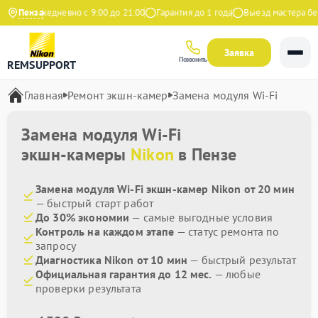
декс
Пенза
Ежедневно с 9:00 до 21:00
Гарантия до 1 года
Выезд мастера бесп
Заявка
Позвонить
REMSUPPORT
Главная
Ремонт экшн-камер
Замена модуля Wi-Fi
Замена модуля Wi-Fi
экшн-камеры
Nikon
в Пензе
Замена модуля Wi-Fi экшн-камер Nikon от 20 мин
— быстрый старт работ
До 30% экономии
— самые выгодные условия
Контроль на каждом этапе
— статус ремонта по
запросу
Диагностика Nikon от 10 мин
— быстрый результат
Официальная гарантия до 12 мес.
— любые
проверки результата