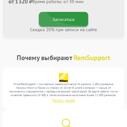
от 1320 ₽
Время работы: от 30 мин
Записаться
Скидка 20% при записи на сайте
Почему выбирают
RemSupport
NikonRemSupport — экспертный сервисный центр по ремонту и обслуживанию
техники Nikon в Пензе со стажем от 10 лет. В штате компании — свыше 14
технических специалистов с профессиональной подготовкой. За время работы число
клиентов превысило 10 000, а также выполнено выполнено более 12 000 ремонтов.
Ежемесячно в сервисный центр поступает более 300 устройств, включая , , . Мы
Читать далее
устраняем поломки любой сложности и поддерживаем высокий стандарт качества
благодаря квалификации мастеров.