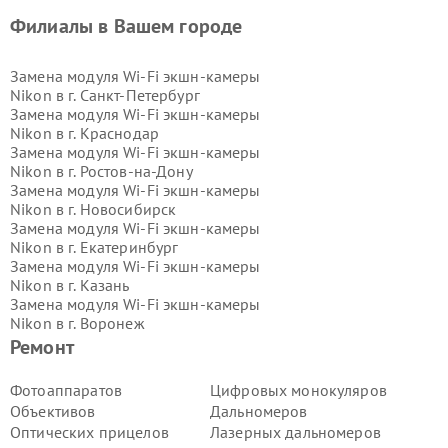
Филиалы в Вашем городе
Замена модуля Wi-Fi экшн-камеры
Nikon в г.
Санкт-Петербург
Замена модуля Wi-Fi экшн-камеры
Nikon в г.
Краснодар
Замена модуля Wi-Fi экшн-камеры
Nikon в г.
Ростов-на-Дону
Замена модуля Wi-Fi экшн-камеры
Nikon в г.
Новосибирск
Замена модуля Wi-Fi экшн-камеры
Nikon в г.
Екатеринбург
Замена модуля Wi-Fi экшн-камеры
Nikon в г.
Казань
Замена модуля Wi-Fi экшн-камеры
Nikon в г.
Воронеж
Замена модуля Wi-Fi экшн-камеры
Ремонт
Nikon в г.
Волгоград
Замена модуля Wi-Fi экшн-камеры
Фотоаппаратов
Цифровых монокуляров
Nikon в г.
Самара
Объективов
Дальномеров
Замена модуля Wi-Fi экшн-камеры
Оптических прицелов
Лазерных дальномеров
Nikon в г.
Пермь