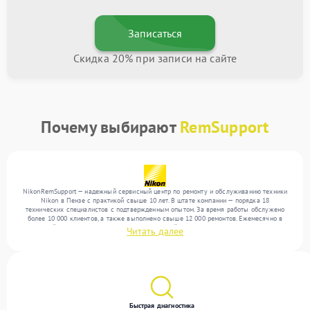
Записаться
Скидка 20% при записи на сайте
Почему выбирают
RemSupport
NikonRemSupport — надежный сервисный центр по ремонту и обслуживанию техники
Nikon в Пензе с практикой свыше 10 лет. В штате компании — порядка 18
технических специалистов с подтвержденным опытом. За время работы обслужено
более 10 000 клиентов, а также выполнено свыше 12 000 ремонтов. Ежемесячно в
сервисный центр поступает более 300 обращений, включая , , . Мы беремся за задачи
Читать далее
любой сложности и предлагаем стабильный уровень сервиса благодаря опыту
команды.
Быстрая диагностика