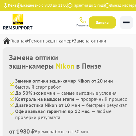
 Яндекс
Пенза
Ежедневно с 9:00 до 21:00
Гарантия до 1 года
Выезд мастера б
Заявка
Позвонить
REMSUPPORT
Главная
Ремонт экшн-камер
Замена оптики
Замена оптики
экшн-камеры
Nikon
в Пензе
Замена оптики экшн-камер Nikon от 20 мин
—
быстрый старт работ
До 30% экономии
— самые выгодные условия
Контроль на каждом этапе
— прозрачный процесс
Диагностика Nikon от 10 мин
— быстрый результат
Официальная гарантия до 12 мес.
— любые
проверки результата
от 1980 ₽
Время работы: от 30 мин