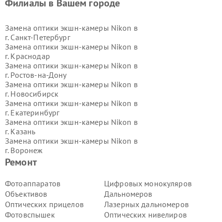
Филиалы в Вашем городе
Замена оптики экшн-камеры Nikon в
г.
Санкт-Петербург
Замена оптики экшн-камеры Nikon в
г.
Краснодар
Замена оптики экшн-камеры Nikon в
г.
Ростов-на-Дону
Замена оптики экшн-камеры Nikon в
г.
Новосибирск
Замена оптики экшн-камеры Nikon в
г.
Екатеринбург
Замена оптики экшн-камеры Nikon в
г.
Казань
Замена оптики экшн-камеры Nikon в
г.
Воронеж
Замена оптики экшн-камеры Nikon в
Ремонт
г.
Волгоград
Замена оптики экшн-камеры Nikon в
Фотоаппаратов
Цифровых монокуляров
г.
Самара
Объективов
Дальномеров
Замена оптики экшн-камеры Nikon в
Оптических прицелов
Лазерных дальномеров
г.
Пермь
Фотовспышек
Оптических нивелиров
Замена оптики экшн-камеры Nikon в