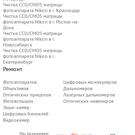
Чистка CCD/CMOS матрицы
фотоаппарата Nikon в г.
Краснодар
Чистка CCD/CMOS матрицы
фотоаппарата Nikon в г.
Ростов-на-
Дону
Чистка CCD/CMOS матрицы
фотоаппарата Nikon в г.
Новосибирск
Чистка CCD/CMOS матрицы
фотоаппарата Nikon в г.
Екатеринбург
Чистка CCD/CMOS матрицы
Ремонт
фотоаппарата Nikon в г.
Казань
Чистка CCD/CMOS матрицы
Фотоаппаратов
Цифровых монокуляров
фотоаппарата Nikon в г.
Воронеж
Объективов
Дальномеров
Чистка CCD/CMOS матрицы
Оптических прицелов
Лазерных дальномеров
фотоаппарата Nikon в г.
Волгоград
Фотовспышек
Оптических нивелиров
Чистка CCD/CMOS матрицы
Экшн-камер
фотоаппарата Nikon в г.
Самара
Чистка CCD/CMOS матрицы
Цифровых биноклей
фотоаппарата Nikon в г.
Пермь
Видеокамер
Чистка CCD/CMOS матрицы
фотоаппарата Nikon в г.
Красноярск
Мы принимаем