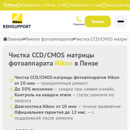
 Яндекс
Пенза
Ежедневно с 9:00 до 21:00
Гарантия до 1 года
Выезд мастера б
Заявка
Позвонить
REMSUPPORT
Главная
Ремонт фотоаппаратов
Чистка CCD/CMOS матриц
Чистка CCD/CMOS матрицы
фотоаппарата
Nikon
в Пензе
Чистка CCD/CMOS матрицы фотоаппаратов Nikon
от 20 мин
— приоритетный ремонт
До 30% экономии
— скидки при заявке онлайн
Контроль на каждом этапе
— статус ремонта по
запросу
Диагностика Nikon от 10 мин
— точное выявление
Официальная гарантия до 12 мес.
— с
поддержкой после ремонта