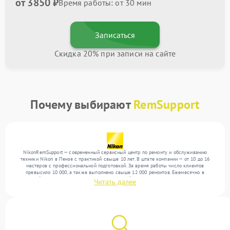
от 3850 ₽
Время работы: от 30 мин
Записаться
Скидка 20% при записи на сайте
Почему выбирают
RemSupport
NikonRemSupport — современный сервисный центр по ремонту и обслуживанию
техники Nikon в Пензе с практикой свыше 10 лет. В штате компании — от 10 до 16
мастеров с профессиональной подготовкой. За время работы число клиентов
превысило 10 000, а также выполнено свыше 12 000 ремонтов. Ежемесячно в
сервисный центр поступает более 300 обращений, включая , , . Мы выполняем ремонт
Читать далее
различного уровня сложности и поддерживаем высокий стандарт качества благодаря
квалификации мастеров.