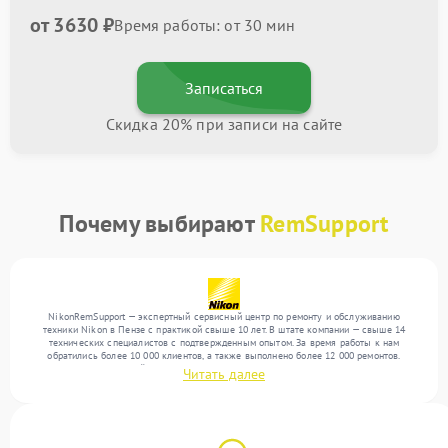
от 3630 ₽
Время работы: от 30 мин
Записаться
Скидка 20% при записи на сайте
Почему выбирают
RemSupport
NikonRemSupport — экспертный сервисный центр по ремонту и обслуживанию
техники Nikon в Пензе с практикой свыше 10 лет. В штате компании — свыше 14
технических специалистов с подтвержденным опытом. За время работы к нам
обратились более 10 000 клиентов, а также выполнено более 12 000 ремонтов.
Ежемесячно в сервисный центр поступает свыше 300 единиц техники, включая , , . Мы
Читать далее
беремся за задачи любой сложности и гарантируем высокое качество обслуживания
благодаря использованию современного оборудования.