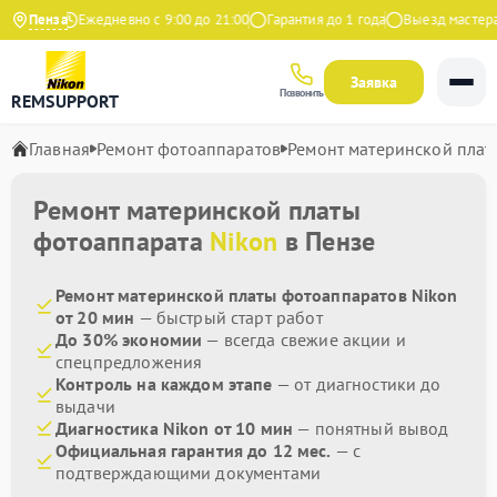
 Яндекс
Пенза
Ежедневно с 9:00 до 21:00
Гарантия до 1 года
Выезд мастера б
Заявка
Позвонить
REMSUPPORT
Главная
Ремонт фотоаппаратов
Ремонт материнской плат
Ремонт материнской платы
фотоаппарата
Nikon
в Пензе
Ремонт материнской платы фотоаппаратов Nikon
от 20 мин
— быстрый старт работ
До 30% экономии
— всегда свежие акции и
спецпредложения
Контроль на каждом этапе
— от диагностики до
выдачи
Диагностика Nikon от 10 мин
— понятный вывод
Официальная гарантия до 12 мес.
— с
подтверждающими документами