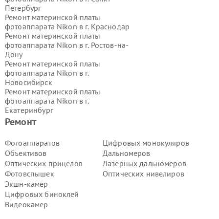
Петербург
Ремонт материнской платы
фотоаппарата Nikon в г.
Краснодар
Ремонт материнской платы
фотоаппарата Nikon в г.
Ростов-на-
Дону
Ремонт материнской платы
фотоаппарата Nikon в г.
Новосибирск
Ремонт материнской платы
фотоаппарата Nikon в г.
Екатеринбург
Ремонт материнской платы
Ремонт
фотоаппарата Nikon в г.
Казань
Ремонт материнской платы
Фотоаппаратов
Цифровых монокуляров
фотоаппарата Nikon в г.
Воронеж
Объективов
Дальномеров
Ремонт материнской платы
Оптических прицелов
Лазерных дальномеров
фотоаппарата Nikon в г.
Волгоград
Фотовспышек
Оптических нивелиров
Ремонт материнской платы
Экшн-камер
фотоаппарата Nikon в г.
Самара
Ремонт материнской платы
Цифровых биноклей
фотоаппарата Nikon в г.
Пермь
Видеокамер
Ремонт материнской платы