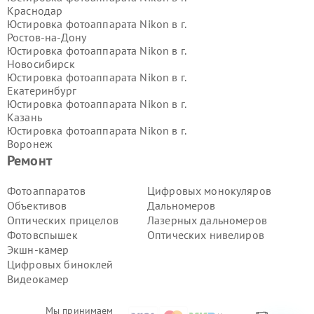
Краснодар
Юстировка фотоаппарата Nikon в г.
Ростов-на-Дону
Юстировка фотоаппарата Nikon в г.
Новосибирск
Юстировка фотоаппарата Nikon в г.
Екатеринбург
Юстировка фотоаппарата Nikon в г.
Казань
Юстировка фотоаппарата Nikon в г.
Воронеж
Юстировка фотоаппарата Nikon в г.
Ремонт
Волгоград
Юстировка фотоаппарата Nikon в г.
Фотоаппаратов
Цифровых монокуляров
Самара
Объективов
Дальномеров
Юстировка фотоаппарата Nikon в г.
Оптических прицелов
Лазерных дальномеров
Пермь
Фотовспышек
Оптических нивелиров
Юстировка фотоаппарата Nikon в г.
Экшн-камер
Красноярск
Юстировка фотоаппарата Nikon в г.
Цифровых биноклей
Ижевск
Видеокамер
Юстировка фотоаппарата Nikon в г.
Челябинск
Мы принимаем