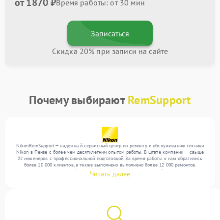
от 1870 ₽
Время работы: от 30 мин
Записаться
Скидка 20% при записи на сайте
Почему выбирают
RemSupport
NikonRemSupport — надежный сервисный центр по ремонту и обслуживанию техники
Nikon в Пензе с более чем десятилетним опытом работы. В штате компании — свыше
22 инженеров с профессиональной подготовкой. За время работы к нам обратились
более 10 000 клиентов, а также выполнено выполнено более 12 000 ремонтов.
Ежемесячно в сервисный центр поступает более 300 обращений, включая , , . Мы
Читать далее
работаем с широким спектром неисправностей и предлагаем стабильный уровень
сервиса благодаря использованию современного оборудования.