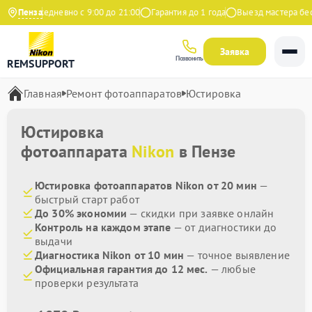
екс
Пенза
Ежедневно с 9:00 до 21:00
Гарантия до 1 года
Выезд мастера бесп
Заявка
Позвонить
REMSUPPORT
Главная
Ремонт фотоаппаратов
Юстировка
Юстировка
фотоаппарата
Nikon
в Пензе
Юстировка фотоаппаратов Nikon от 20 мин
—
быстрый старт работ
До 30% экономии
— скидки при заявке онлайн
Контроль на каждом этапе
— от диагностики до
выдачи
Диагностика Nikon от 10 мин
— точное выявление
Официальная гарантия до 12 мес.
— любые
проверки результата