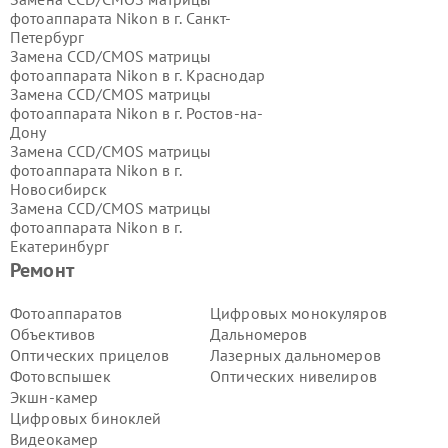
фотоаппарата Nikon в г.
Санкт-
Петербург
Замена CCD/CMOS матрицы
фотоаппарата Nikon в г.
Краснодар
Замена CCD/CMOS матрицы
фотоаппарата Nikon в г.
Ростов-на-
Дону
Замена CCD/CMOS матрицы
фотоаппарата Nikon в г.
Новосибирск
Замена CCD/CMOS матрицы
фотоаппарата Nikon в г.
Екатеринбург
Замена CCD/CMOS матрицы
Ремонт
фотоаппарата Nikon в г.
Казань
Замена CCD/CMOS матрицы
Фотоаппаратов
Цифровых монокуляров
фотоаппарата Nikon в г.
Воронеж
Объективов
Дальномеров
Замена CCD/CMOS матрицы
Оптических прицелов
Лазерных дальномеров
фотоаппарата Nikon в г.
Волгоград
Фотовспышек
Оптических нивелиров
Замена CCD/CMOS матрицы
Экшн-камер
фотоаппарата Nikon в г.
Самара
Замена CCD/CMOS матрицы
Цифровых биноклей
фотоаппарата Nikon в г.
Пермь
Видеокамер