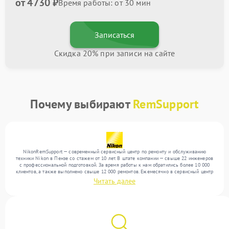
от 4730 ₽
Время работы: от 30 мин
Записаться
Скидка 20% при записи на сайте
Почему выбирают
RemSupport
NikonRemSupport — современный сервисный центр по ремонту и обслуживанию
техники Nikon в Пензе со стажем от 10 лет. В штате компании — свыше 22 инженеров
с профессиональной подготовкой. За время работы к нам обратились более 10 000
клиентов, а также выполнено свыше 12 000 ремонтов. Ежемесячно в сервисный центр
поступает свыше 300 единиц техники, включая , , . Мы работаем с широким спектром
Читать далее
неисправностей и предлагаем стабильный уровень сервиса благодаря квалификации
мастеров.