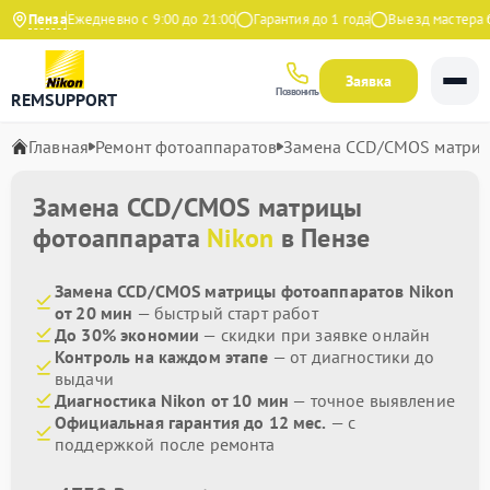
ндекс
Пенза
Ежедневно с 9:00 до 21:00
Гарантия до 1 года
Выезд мастера бе
Заявка
Позвонить
REMSUPPORT
Главная
Ремонт фотоаппаратов
Замена CCD/CMOS матри
Замена CCD/CMOS матрицы
фотоаппарата
Nikon
в Пензе
Замена CCD/CMOS матрицы фотоаппаратов Nikon
от 20 мин
— быстрый старт работ
До 30% экономии
— скидки при заявке онлайн
Контроль на каждом этапе
— от диагностики до
выдачи
Диагностика Nikon от 10 мин
— точное выявление
Официальная гарантия до 12 мес.
— с
поддержкой после ремонта