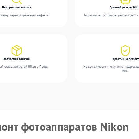
Быстрая диагностика
Срочный ремонт Nik
ичину перед устранением дефекта.
Большинство устройств ремонтируются 
Запчасти в наличии
Гарантия на ремонт
ый склад запчастей Nikon в Пензе.
На все запчасти и услуги мы предостав
мес.
монт фотоаппаратов Nikon