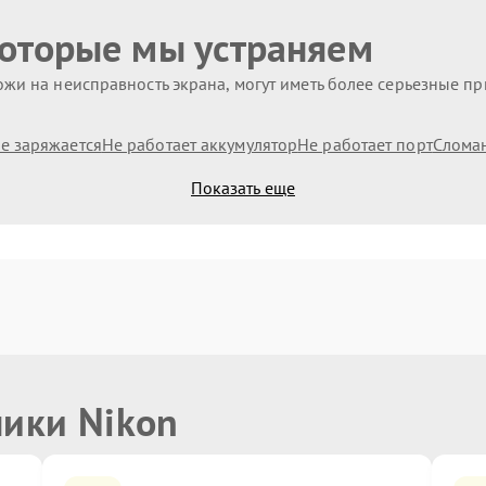
которые мы устраняем
жи на неисправность экрана, могут иметь более серьезные п
е заряжается
Не работает аккумулятор
Не работает порт
Слома
Показать еще
ники Nikon