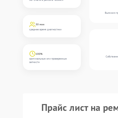
Выясним пр
30 мин
среднее время диагностики
100%
Собственн
оригинальные или проверенные
запчасти
Прайс лист на ре