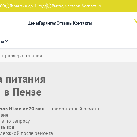
:00
Гарантия до 1 года
Выезд мастера бесплатно
Цены
Гарантия
Отзывы
Контакты
ты
нтроллера питания
а питания
n
в Пензе
тов Nikon от 20 мин
— приоритетный ремонт
овия
та по запросу
 вывод
держкой после ремонта