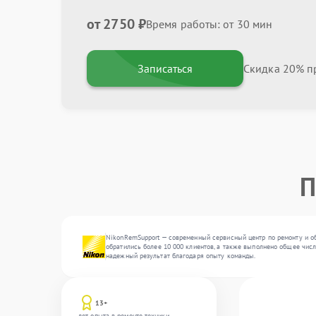
от 2750 ₽
Время работы: от 30 мин
Записаться
Скидка 20% пр
П
NikonRemSupport — современный сервисный центр по ремонту и об
обратились более 10 000 клиентов, а также выполнено общее числ
надежный результат благодаря опыту команды.
13+
лет опыта в ремонте техники