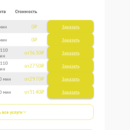
нта
Стоимость
0
Заказать
0
Заказать
110
3630
110
2750
2970
0
3140
0
ь все услуги