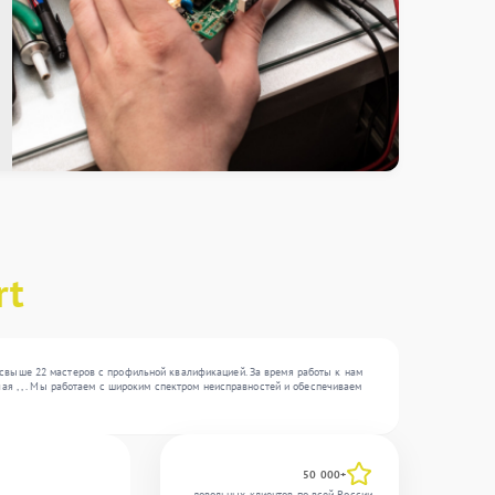
rt
 свыше 22 мастеров с профильной квалификацией. За время работы к нам
ая , , . Мы работаем с широким спектром неисправностей и обеспечиваем
50 000+
довольных клиентов по всей России