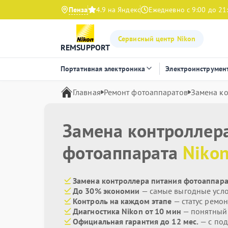
Пенза
4.9 на Яндекс
Ежедневно с 9:00 до 21
Сервисный центр Nikon
REMSUPPORT
Портативная электроника
Электроинструмен
Главная
Ремонт фотоаппаратов
Замена ко
Замена контроллер
фотоаппарата
Niko
Замена контроллера питания фотоаппара
До 30% экономии
— самые выгодные усл
Контроль на каждом этапе
— статус ремон
Диагностика Nikon от 10 мин
— понятный
Официальная гарантия до 12 мес.
— с под