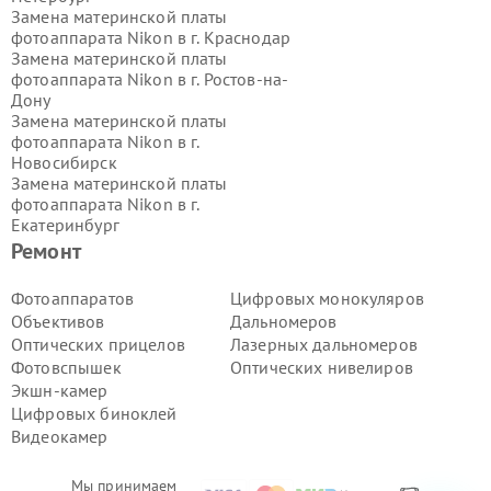
Замена материнской платы
фотоаппарата Nikon в г.
Краснодар
Замена материнской платы
фотоаппарата Nikon в г.
Ростов-на-
Дону
Замена материнской платы
фотоаппарата Nikon в г.
Новосибирск
Замена материнской платы
фотоаппарата Nikon в г.
Екатеринбург
Замена материнской платы
Ремонт
фотоаппарата Nikon в г.
Казань
Замена материнской платы
Фотоаппаратов
Цифровых монокуляров
фотоаппарата Nikon в г.
Воронеж
Объективов
Дальномеров
Замена материнской платы
Оптических прицелов
Лазерных дальномеров
фотоаппарата Nikon в г.
Волгоград
Фотовспышек
Оптических нивелиров
Замена материнской платы
Экшн-камер
фотоаппарата Nikon в г.
Самара
Замена материнской платы
Цифровых биноклей
фотоаппарата Nikon в г.
Пермь
Видеокамер
Замена материнской платы
фотоаппарата Nikon в г.
Красноярск
Мы принимаем