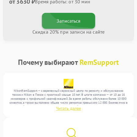
от 3630 ₽
Время работы: от 30 мин
Записаться
Скидка 20% при записи на сайте
Почему выбирают
RemSupport
NikonRemSupport — современный сервисный центр по ремонту и обслуживанию
техники Nikon в Пензе с практикой свыше 10 лет. В штате компании — от 10 до 16
инженеров с профильной квалификацией. За время работы обслужено более 10 000
клиентов, а также выполнено общее число ремонтов превысило 12 000. Ежемесячно в
сервисный центр поступает более 300 обращений, включая , , . Мы выполняем ремонт
Читать далее
различного уровня сложности и обеспечиваем надежный результат благодаря
квалификации мастеров.