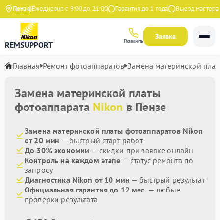
Яндекс
Пенза
Ежедневно с 9:00 до 21:00
Гарантия до 1 года
Выезд мастера бе
Заявка
Позвонить
REMSUPPORT
Главная
Ремонт фотоаппаратов
Замена материнской пла
Замена материнской платы
фотоаппарата
Nikon
в Пензе
Замена материнской платы фотоаппаратов Nikon
от 20 мин
— быстрый старт работ
До 30% экономии
— скидки при заявке онлайн
Контроль на каждом этапе
— статус ремонта по
запросу
Диагностика Nikon от 10 мин
— быстрый результат
Официальная гарантия до 12 мес.
— любые
проверки результата