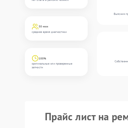
Выясним пр
30 мин
среднее время диагностики
100%
Собственн
оригинальные или проверенные
запчасти
Прайс лист на ре