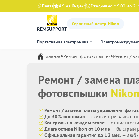
Пенза
4.9 на Яндекс
Ежедневно с 9:00 до 21
Сервисный центр Nikon
REMSUPPORT
Портативная электроника
Электроинструмен
Главная
Ремонт фотовспышек
Ремонт / з
Ремонт / замена пл
фотовспышки
Niko
Ремонт / замена платы управления фотов
До 30% экономии
— скидки при заявке о
Контроль на каждом этапе
— от диагност
Диагностика Nikon от 10 мин
— быстрый р
Официальная гарантия до 12 мес.
— любые