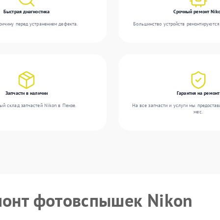
Быстрая диагностика
Срочный ремонт Nik
ичину перед устранением дефекта.
Большинство устройств ремонтируются 
Запчасти в наличии
Гарантия на ремонт
ый склад запчастей Nikon в Пензе.
На все запчасти и услуги мы предостав
мес.
монт фотовспышек Nikon