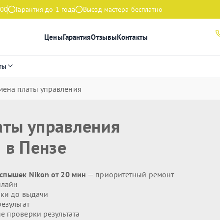
:00
Гарантия до 1 года
Выезд мастера бесплатно
Цены
Гарантия
Отзывы
Контакты
ты
амена платы управления
аты управления
n
в Пензе
спышек Nikon от 20 мин
— приоритетный ремонт
нлайн
ики до выдачи
езультат
 проверки результата