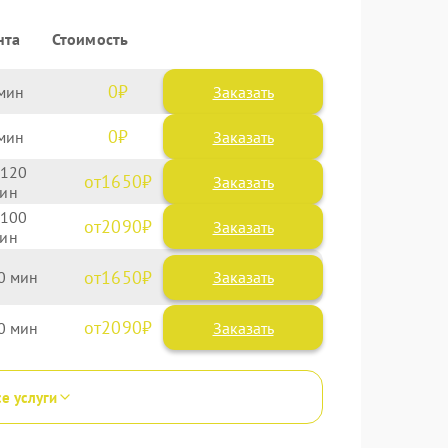
нта
Стоимость
0
Заказать
0
Заказать
120
1650
100
2090
1650
0
2090
0
се услуги