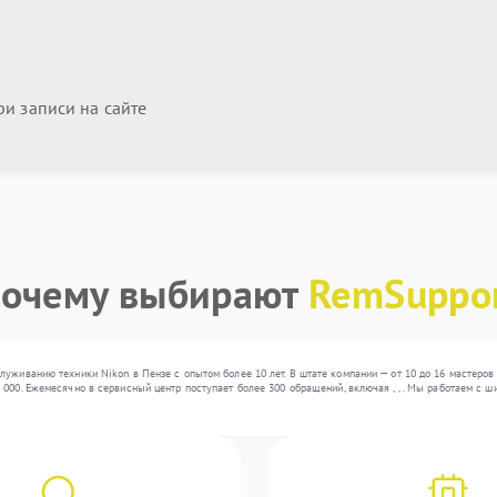
и записи на сайте
очему выбирают
RemSuppo
луживанию техники Nikon в Пензе с опытом более 10 лет. В штате компании — от 10 до 16 мастеро
 000. Ежемесячно в сервисный центр поступает более 300 обращений, включая , , . Мы работаем с