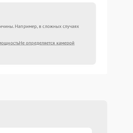
ричины. Например, в сложных случаях
мощность
Не определяется камерой