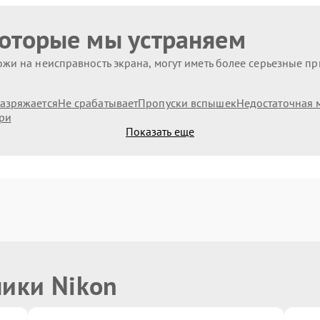
которые мы устраняем
жи на неисправность экрана, могут иметь более серьезные п
азряжается
Не срабатывает
Пропуски вспышек
Недостаточная 
ри
Показать еще
ники Nikon