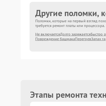
Другие поломки, 
Поломки, которые на первый взгляд похо
требуется ремонт платы или процессора.
Не включается
Долго заряжается
Быстро р
Повреждение башмака
Перегрев
Запах га
Этапы ремонта тех