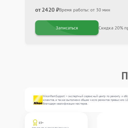
от 2420 ₽
Время работы: от 30 мин
Записаться
Скидка 20% пр
П
NikonRemSupport — экспертный сервисный центр по ремонту и обс
клиентов, а также выполнено общее число ремонтов превысило 12
благодаря квалификации мастеров.
13+
лет опыта в ремонте техники