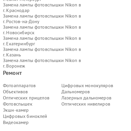
Замена лампы фотовспышки Nikon в
г.
Краснодар
Замена лампы фотовспышки Nikon в
г.
Ростов-на-Дону
Замена лампы фотовспышки Nikon в
г.
Новосибирск
Замена лампы фотовспышки Nikon в
г.
Екатеринбург
Замена лампы фотовспышки Nikon в
г.
Казань
Замена лампы фотовспышки Nikon в
г.
Воронеж
Замена лампы фотовспышки Nikon в
Ремонт
г.
Волгоград
Замена лампы фотовспышки Nikon в
Фотоаппаратов
Цифровых монокуляров
г.
Самара
Объективов
Дальномеров
Замена лампы фотовспышки Nikon в
Оптических прицелов
Лазерных дальномеров
г.
Пермь
Фотовспышек
Оптических нивелиров
Замена лампы фотовспышки Nikon в
Экшн-камер
г.
Красноярск
Замена лампы фотовспышки Nikon в
Цифровых биноклей
г.
Ижевск
Видеокамер
Замена лампы фотовспышки Nikon в