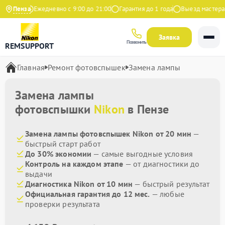
Яндекс
Пенза
Ежедневно с 9:00 до 21:00
Гарантия до 1 года
Выезд мастера б
Заявка
Позвонить
REMSUPPORT
Главная
Ремонт фотовспышек
Замена лампы
Замена лампы
фотовспышки
Nikon
в Пензе
Замена лампы фотовспышек Nikon от 20 мин
—
быстрый старт работ
До 30% экономии
— самые выгодные условия
Контроль на каждом этапе
— от диагностики до
выдачи
Диагностика Nikon от 10 мин
— быстрый результат
Официальная гарантия до 12 мес.
— любые
проверки результата