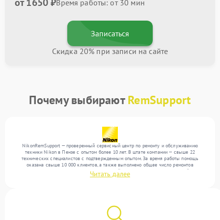
от 1650 ₽
Время работы: от 30 мин
Записаться
Скидка 20% при записи на сайте
Почему выбирают
RemSupport
NikonRemSupport — проверенный сервисный центр по ремонту и обслуживанию
техники Nikon в Пензе с опытом более 10 лет. В штате компании — свыше 22
технических специалистов с подтвержденным опытом. За время работы помощь
оказана свыше 10 000 клиентов, а также выполнено общее число ремонтов
превысило 12 000. Ежемесячно в сервисный центр поступает от 300 устройств,
Читать далее
включая , , . Мы выполняем ремонт различного уровня сложности и предлагаем
стабильный уровень сервиса благодаря опыту команды.