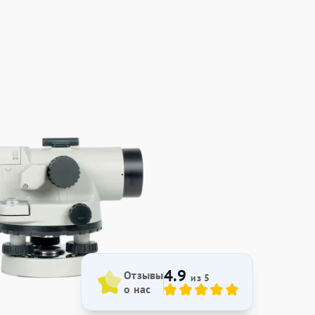
4.9
Отзывы
из 5
о нас