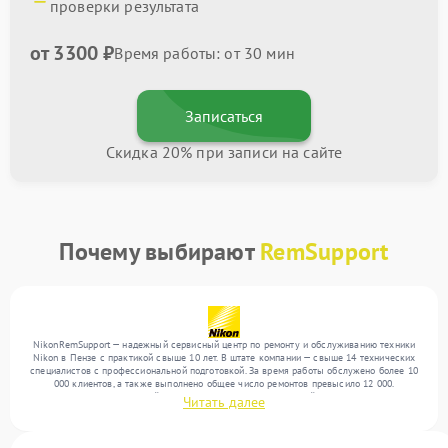
проверки результата
от 3300 ₽
Время работы: от 30 мин
Записаться
Скидка 20% при записи на сайте
Почему выбирают
RemSupport
NikonRemSupport — надежный сервисный центр по ремонту и обслуживанию техники
Nikon в Пензе с практикой свыше 10 лет. В штате компании — свыше 14 технических
специалистов с профессиональной подготовкой. За время работы обслужено более 10
000 клиентов, а также выполнено общее число ремонтов превысило 12 000.
Ежемесячно в сервисный центр поступает более 300 устройств, включая , , . Мы
Читать далее
работаем с широким спектром неисправностей и предлагаем стабильный уровень
сервиса благодаря отлаженным процессам ремонта.