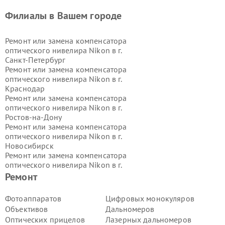
Филиалы в Вашем городе
Ремонт или замена компенсатора
оптического нивелира Nikon в г.
Санкт-Петербург
Ремонт или замена компенсатора
оптического нивелира Nikon в г.
Краснодар
Ремонт или замена компенсатора
оптического нивелира Nikon в г.
Ростов-на-Дону
Ремонт или замена компенсатора
оптического нивелира Nikon в г.
Новосибирск
Ремонт или замена компенсатора
оптического нивелира Nikon в г.
Екатеринбург
Ремонт
Ремонт или замена компенсатора
оптического нивелира Nikon в г.
Фотоаппаратов
Цифровых монокуляров
Казань
Объективов
Дальномеров
Ремонт или замена компенсатора
Оптических прицелов
Лазерных дальномеров
оптического нивелира Nikon в г.