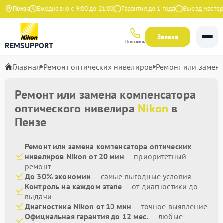
 Яндекс
Пенза
Ежедневно с 9:00 до 21:00
Гарантия до 1 года
Выезд мастера 
Заявка
Позвонить
REMSUPPORT
Главная
Ремонт оптических нивелиров
Ремонт или замен
Ремонт или замена компенсатора
оптического нивелира
Nikon
в
Пензе
Ремонт или замена компенсатора оптических
нивелиров Nikon от 20 мин
— приоритетный
ремонт
До 30% экономии
— самые выгодные условия
Контроль на каждом этапе
— от диагностики до
выдачи
Диагностика Nikon от 10 мин
— точное выявление
Официальная гарантия до 12 мес.
— любые