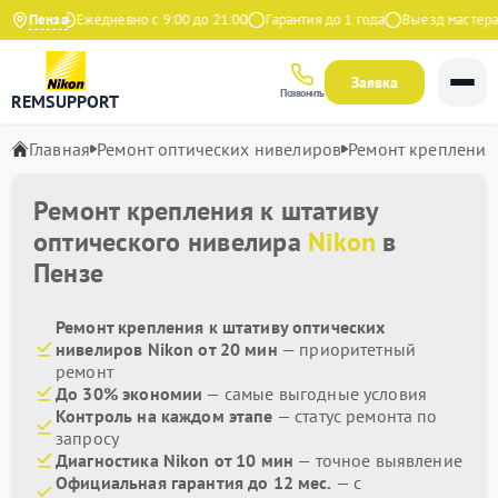
Яндекс
Пенза
Ежедневно с 9:00 до 21:00
Гарантия до 1 года
Выезд мастера б
Заявка
Позвонить
REMSUPPORT
Главная
Ремонт оптических нивелиров
Ремонт крепления 
Ремонт крепления к штативу
оптического нивелира
Nikon
в
Пензе
Ремонт крепления к штативу оптических
нивелиров Nikon от 20 мин
— приоритетный
ремонт
До 30% экономии
— самые выгодные условия
Контроль на каждом этапе
— статус ремонта по
запросу
Диагностика Nikon от 10 мин
— точное выявление
Официальная гарантия до 12 мес.
— с