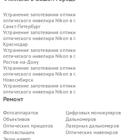
Устранение запотевания оптики
оптического нивелира Nikon в г.
Санкт-Петербург
Устранение запотевания оптики
оптического нивелира Nikon в г.
Краснодар
Устранение запотевания оптики
оптического нивелира Nikon в г.
Ростов-на-Дону
Устранение запотевания оптики
оптического нивелира Nikon в г.
Новосибирск
Устранение запотевания оптики
оптического нивелира Nikon в г.
Екатеринбург
Ремонт
Устранение запотевания оптики
оптического нивелира Nikon в г.
Фотоаппаратов
Цифровых монокуляров
Казань
Объективов
Дальномеров
Устранение запотевания оптики
Оптических прицелов
Лазерных дальномеров
оптического нивелира Nikon в г.
Фотовспышек
Оптических нивелиров
Воронеж
Экшн-камер
Устранение запотевания оптики