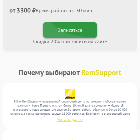
от 3300 ₽
Время работы: от 30 мин
Записаться
Скидка 20% при записи на сайте
Почему выбирают
RemSupport
NikonRemSupport — проверенный сервисный центр по ремонту и обслуживанию
техники Nikon в Пензе с опытом более 10 лет. В штате компании — более 19
инженеров с подтвержденным опытом. За время работы обслужено более 10 000
клиентов, а также выполнено свыше 12 000 ремонтов. Ежемесячно в сервисный центр
поступает от 300 устройств, включая , , . Мы устраняем поломки любой сложности и
Читать далее
гарантируем высокое качество обслуживания благодаря отлаженным процессам
ремонта.