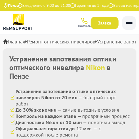
 Яндекс
Пенза
Ежедневно с 9:00 до 21:00
Гарантия до 1 года
Выезд мастера б
Заявка
Позвонить
REMSUPPORT
Главная
Ремонт оптических нивелиров
Устранение запот
Устранение запотевания оптики
оптического нивелира
Nikon
в
Пензе
Устранение запотевания оптики оптических
нивелиров Nikon от 20 мин
— быстрый старт
работ
До 30% экономии
— самые выгодные условия
Контроль на каждом этапе
— прозрачный процесс
Диагностика Nikon от 10 мин
— понятный вывод
Официальная гарантия до 12 мес.
— с
поддержкой после ремонта