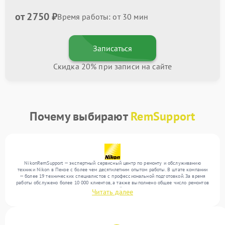
от 2750 ₽
Время работы: от 30 мин
Записаться
Скидка 20% при записи на сайте
Почему выбирают
RemSupport
NikonRemSupport — экспертный сервисный центр по ремонту и обслуживанию
техники Nikon в Пензе с более чем десятилетним опытом работы. В штате компании
— более 19 технических специалистов с профессиональной подготовкой. За время
работы обслужено более 10 000 клиентов, а также выполнено общее число ремонтов
превысило 12 000. Ежемесячно в сервисный центр поступает свыше 300 единиц
Читать далее
техники, включая , , . Мы выполняем ремонт различного уровня сложности и
гарантируем высокое качество обслуживания благодаря использованию
современного оборудования.