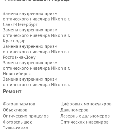
Замена внутренних призм
оптического нивелира Nikon в г.
Санкт-Петербург
Замена внутренних призм
оптического нивелира Nikon в г.
Краснодар
Замена внутренних призм
оптического нивелира Nikon в г.
Ростов-на-Дону
Замена внутренних призм
оптического нивелира Nikon в г.
Новосибирск
Замена внутренних призм
оптического нивелира Nikon в г.
Екатеринбург
Ремонт
Замена внутренних призм
оптического нивелира Nikon в г.
Фотоаппаратов
Цифровых монокуляров
Казань
Объективов
Дальномеров
Замена внутренних призм
Оптических прицелов
Лазерных дальномеров
оптического нивелира Nikon в г.
Фотовспышек
Оптических нивелиров
Воронеж
Экшн-камер
Замена внутренних призм