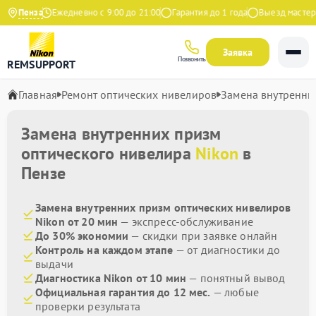
а Яндекс
Пенза
Ежедневно с 9:00 до 21:00
Гарантия до 1 года
Выезд мастера 
Заявка
Позвонить
REMSUPPORT
Главная
Ремонт оптических нивелиров
Замена внутренни
Замена внутренних призм
оптического нивелира
Nikon
в
Пензе
Замена внутренних призм оптических нивелиров
Nikon от 20 мин
— экспресс-обслуживание
До 30% экономии
— скидки при заявке онлайн
Контроль на каждом этапе
— от диагностики до
выдачи
Диагностика Nikon от 10 мин
— понятный вывод
Официальная гарантия до 12 мес.
— любые
проверки результата