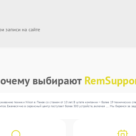
и записи на сайте
очему выбирают
RemSuppo
живанию техники Nikon в Пензе со стажем от 10 лет. В штате компании — более 19 технических сп
нтов. Ежемесячно в сервисный центр поступает более 300 устройств, включая , , . Мы беремся за 