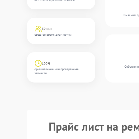
Выясним пр
30 мин
среднее время диагностики
100%
Собственн
оригинальные или проверенные
запчасти
Прайс лист на ре