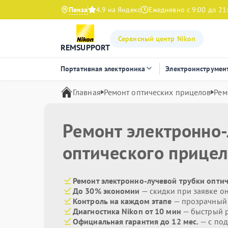
Пенза
4.9 на Яндекс
Ежедневно с 9:00 до 21
Сервисный центр Nikon
REMSUPPORT
Портативная электроника
Электроинструмен
Главная
Ремонт оптических прицелов
Рем
Ремонт электронно-
оптического прице
Ремонт электронно-лучевой трубки оптич
До 30% экономии
— скидки при заявке о
Контроль на каждом этапе
— прозрачный
Диагностика Nikon от 10 мин
— быстрый р
Официальная гарантия до 12 мес.
— с по