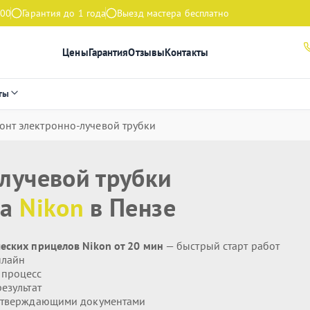
:00
Гарантия до 1 года
Выезд мастера бесплатно
Цены
Гарантия
Отзывы
Контакты
ты
онт электронно-лучевой трубки
лучевой трубки
ла
Nikon
в Пензе
еских прицелов Nikon от 20 мин
— быстрый старт работ
нлайн
 процесс
езультат
дтверждающими документами