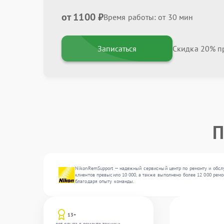
от 1100 ₽
Время работы: от 30 мин
Записаться
Скидка 20% пр
П
NikonRemSupport — надежный сервисный центр по ремонту и обслу
клиентов превысило 10 000, а также выполнено более 12 000 ремо
благодаря опыту команды.
13+
лет опыта в ремонте техники