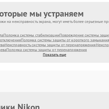
которые мы устраняем
жи на неисправность экрана, могут иметь более серьезные п
ла
Поломка системы стабилизации
Повреждение системы защит
 отключения
Поломка системы защиты от короткого замыкани
ева
Неисправность системы защиты от перенапряжения
Неиспр
рева
Поломка системы защиты от перенапряжения
Показать еще
ники Nikon