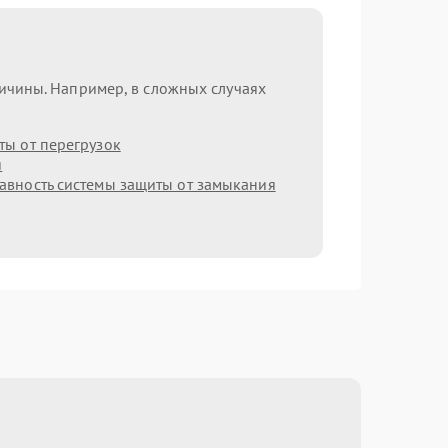
ричины. Например, в сложных случаях
ы от перегрузок
я
авность системы защиты от замыкания