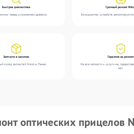
Быстрая диагностика
Срочный ремонт Nik
ичину перед устранением дефекта.
Большинство устройств ремонтируются 
Запчасти в наличии
Гарантия на ремонт
ый склад запчастей Nikon в Пензе.
На все запчасти и услуги мы предостав
мес.
монт оптических прицелов 