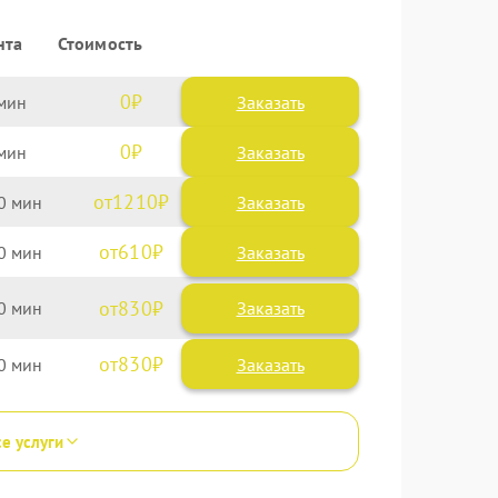
нта
Стоимость
0
Заказать
0
Заказать
1210
0
610
0
830
0
830
0
се услуги