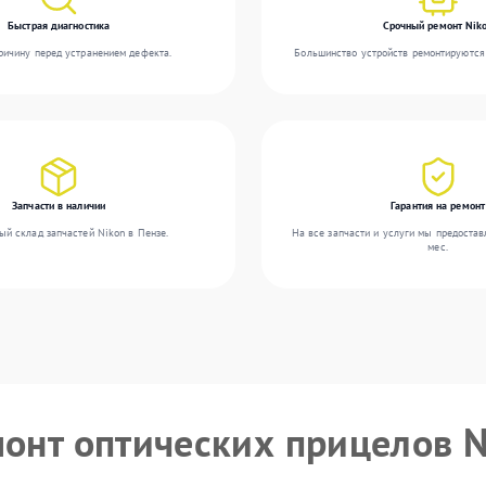
Быстрая диагностика
Срочный ремонт Nik
ичину перед устранением дефекта.
Большинство устройств ремонтируются 
Запчасти в наличии
Гарантия на ремонт
ый склад запчастей Nikon в Пензе.
На все запчасти и услуги мы предостав
мес.
монт оптических прицелов 