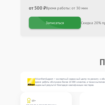
от 500 ₽
Время работы: от 30 мин
Записаться
Скидка 20% пр
П
NikonRemSupport — экспертный сервисный центр по ремонту и обс
время работы обслужено более 10 000 клиентов, а также выполнен
надежный результат благодаря квалификации мастеров.
13+
лет опыта в ремонте техники