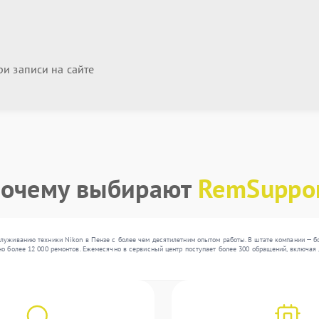
и записи на сайте
очему выбирают
RemSuppo
луживанию техники Nikon в Пензе с более чем десятилетним опытом работы. В штате компании — б
о более 12 000 ремонтов. Ежемесячно в сервисный центр поступает более 300 обращений, включая 