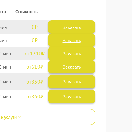
нта
Стоимость
0
Заказать
0
Заказать
1210
0
610
0
830
0
830
0
се услуги