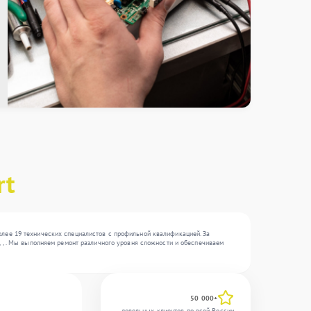
rt
олее 19 технических специалистов с профильной квалификацией. За
, , . Мы выполняем ремонт различного уровня сложности и обеспечиваем
50 000+
довольных клиентов по всей России