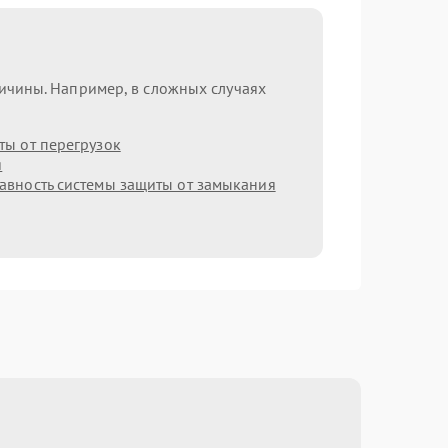
ричины. Например, в сложных случаях
ы от перегрузок
я
авность системы защиты от замыкания