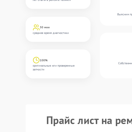
Выясним пр
30 мин
среднее время диагностики
100%
Собственн
оригинальные или проверенные
запчасти
Прайс лист на ре