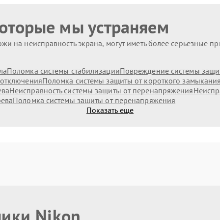
которые мы устраняем
жи на неисправность экрана, могут иметь более серьезные п
ла
Поломка системы стабилизации
Повреждение системы защит
 отключения
Поломка системы защиты от короткого замыкани
ева
Неисправность системы защиты от перенапряжения
Неиспр
рева
Поломка системы защиты от перенапряжения
Показать еще
ники Nikon