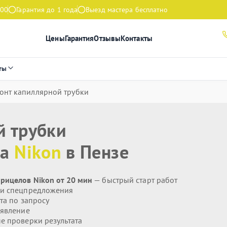
:00
Гарантия до 1 года
Выезд мастера бесплатно
Цены
Гарантия
Отзывы
Контакты
ты
онт капиллярной трубки
й трубки
ла
Nikon
в Пензе
рицелов Nikon от 20 мин
— быстрый старт работ
 и спецпредложения
та по запросу
явление
 проверки результата