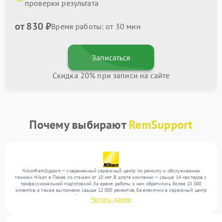
проверки результата
от 830 ₽
Время работы: от 30 мин
Записаться
Скидка 20% при записи на сайте
Почему выбирают
RemSupport
NikonRemSupport — современный сервисный центр по ремонту и обслуживанию
техники Nikon в Пензе со стажем от 10 лет. В штате компании — свыше 14 мастеров с
профессиональной подготовкой. За время работы к нам обратились более 10 000
клиентов, а также выполнено свыше 12 000 ремонтов. Ежемесячно в сервисный центр
поступает более 300 устройств, включая , , . Мы выполняем ремонт различного уровня
Читать далее
сложности и предлагаем стабильный уровень сервиса благодаря опыту команды.