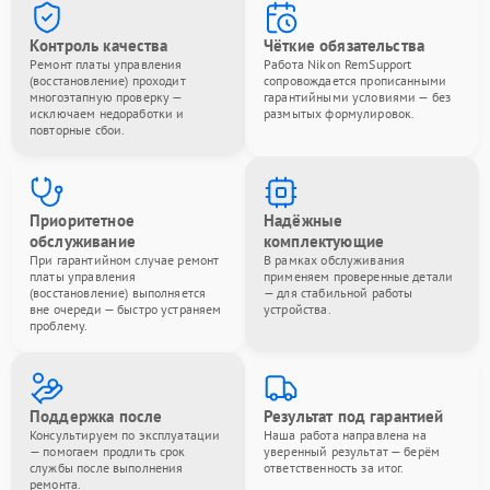
Контроль качества
Чёткие обязательства
Ремонт платы управления
Работа Nikon RemSupport
(восстановление) проходит
сопровождается прописанными
многоэтапную проверку —
гарантийными условиями — без
исключаем недоработки и
размытых формулировок.
повторные сбои.
Приоритетное
Надёжные
обслуживание
комплектующие
При гарантийном случае ремонт
В рамках обслуживания
платы управления
применяем проверенные детали
(восстановление) выполняется
— для стабильной работы
вне очереди — быстро устраняем
устройства.
проблему.
Поддержка после
Результат под гарантией
Консультируем по эксплуатации
Наша работа направлена на
— помогаем продлить срок
уверенный результат — берём
службы после выполнения
ответственность за итог.
ремонта.