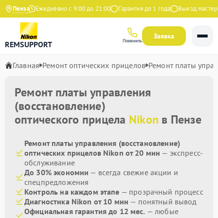
 Яндекс
Пенза
Ежедневно с 9:00 до 21:00
Гарантия до 1 года
Выезд мастера б
Заявка
Позвонить
REMSUPPORT
Главная
Ремонт оптических прицелов
Ремонт платы управ
Ремонт платы управления
(восстановление)
оптического прицела
Nikon
в Пензе
Ремонт платы управления (восстановление)
оптических прицелов Nikon от 20 мин
— экспресс-
обслуживание
До 30% экономии
— всегда свежие акции и
спецпредложения
Контроль на каждом этапе
— прозрачный процесс
Диагностика Nikon от 10 мин
— понятный вывод
Официальная гарантия до 12 мес.
— любые