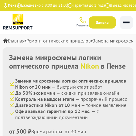
Яндекс
Пенза
Ежедневно с 9:00 до 21:00
Гарантия до 1 года
Выезд мастера б
Заявка
Позвонить
REMSUPPORT
Главная
Ремонт оптических прицелов
Замена микросхемы
Замена микросхемы логики
оптического прицела
Nikon
в Пензе
Замена микросхемы логики оптических прицелов
Nikon от 20 мин
— быстрый старт работ
До 30% экономии
— скидки при заявке онлайн
Контроль на каждом этапе
— прозрачный процесс
Диагностика Nikon от 10 мин
— точное выявление
Официальная гарантия до 12 мес.
— с
подтверждающими документами
от 500 ₽
Время работы: от 30 мин