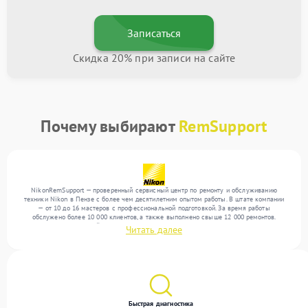
Записаться
Скидка 20% при записи на сайте
Почему выбирают
RemSupport
NikonRemSupport — проверенный сервисный центр по ремонту и обслуживанию
техники Nikon в Пензе с более чем десятилетним опытом работы. В штате компании
— от 10 до 16 мастеров с профессиональной подготовкой. За время работы
обслужено более 10 000 клиентов, а также выполнено свыше 12 000 ремонтов.
Ежемесячно в сервисный центр поступает свыше 300 единиц техники, включая , , . Мы
Читать далее
работаем с широким спектром неисправностей и гарантируем высокое качество
обслуживания благодаря отлаженным процессам ремонта.
Быстрая диагностика