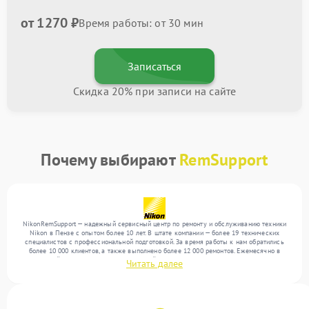
от 1270 ₽
Время работы: от 30 мин
Записаться
Скидка 20% при записи на сайте
Почему выбирают
RemSupport
NikonRemSupport — надежный сервисный центр по ремонту и обслуживанию техники
Nikon в Пензе с опытом более 10 лет. В штате компании — более 19 технических
специалистов с профессиональной подготовкой. За время работы к нам обратились
более 10 000 клиентов, а также выполнено более 12 000 ремонтов. Ежемесячно в
сервисный центр поступает от 300 устройств, включая , , . Мы работаем с широким
Читать далее
спектром неисправностей и гарантируем высокое качество обслуживания благодаря
использованию современного оборудования.