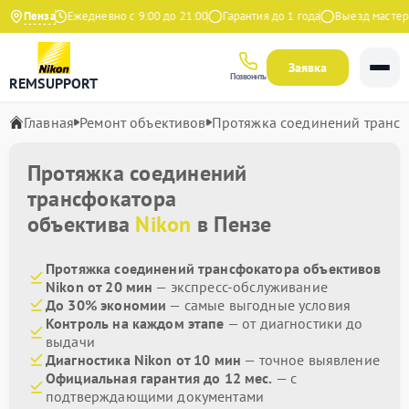
 Яндекс
Пенза
Ежедневно с 9:00 до 21:00
Гарантия до 1 года
Выезд мастера 
Заявка
Позвонить
REMSUPPORT
Главная
Ремонт объективов
Протяжка соединений транс
Протяжка соединений
трансфокатора
объектива
Nikon
в Пензе
Протяжка соединений трансфокатора объективов
Nikon от 20 мин
— экспресс-обслуживание
До 30% экономии
— самые выгодные условия
Контроль на каждом этапе
— от диагностики до
выдачи
Диагностика Nikon от 10 мин
— точное выявление
Официальная гарантия до 12 мес.
— с
подтверждающими документами