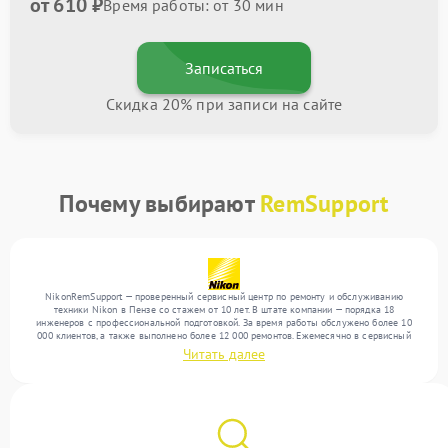
от 610 ₽
Время работы: от 30 мин
Записаться
Скидка 20% при записи на сайте
Почему выбирают
RemSupport
NikonRemSupport — проверенный сервисный центр по ремонту и обслуживанию
техники Nikon в Пензе со стажем от 10 лет. В штате компании — порядка 18
инженеров с профессиональной подготовкой. За время работы обслужено более 10
000 клиентов, а также выполнено более 12 000 ремонтов. Ежемесячно в сервисный
центр поступает свыше 300 единиц техники, включая , , . Мы устраняем поломки
Читать далее
любой сложности и обеспечиваем надежный результат благодаря квалификации
мастеров.