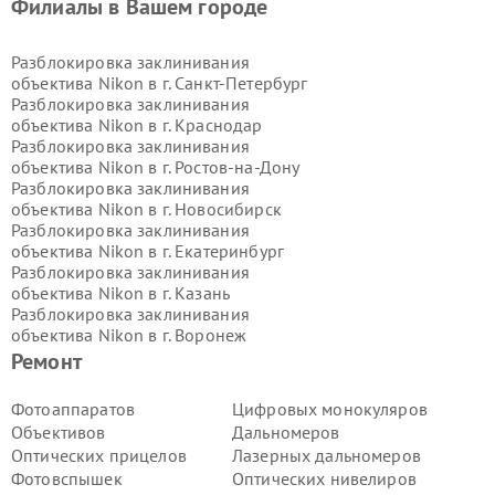
Филиалы в Вашем городе
Разблокировка заклинивания
объектива Nikon в г.
Санкт-Петербург
Разблокировка заклинивания
объектива Nikon в г.
Краснодар
Разблокировка заклинивания
объектива Nikon в г.
Ростов-на-Дону
Разблокировка заклинивания
объектива Nikon в г.
Новосибирск
Разблокировка заклинивания
объектива Nikon в г.
Екатеринбург
Разблокировка заклинивания
объектива Nikon в г.
Казань
Разблокировка заклинивания
объектива Nikon в г.
Воронеж
Разблокировка заклинивания
Ремонт
объектива Nikon в г.
Волгоград
Разблокировка заклинивания
Фотоаппаратов
Цифровых монокуляров
объектива Nikon в г.
Самара
Объективов
Дальномеров
Разблокировка заклинивания
Оптических прицелов
Лазерных дальномеров
объектива Nikon в г.
Пермь
Фотовспышек
Оптических нивелиров
Разблокировка заклинивания