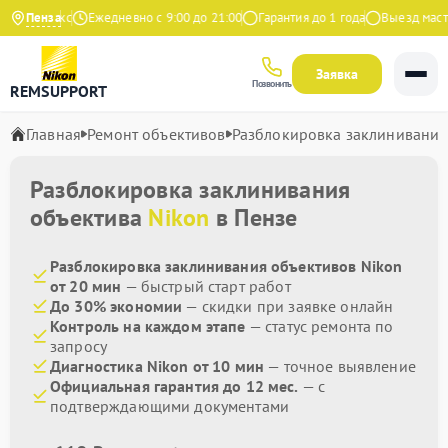
 на Яндекс
Пенза
Ежедневно с 9:00 до 21:00
Гарантия до 1 года
Выезд мастер
Заявка
Позвонить
REMSUPPORT
Главная
Ремонт объективов
Разблокировка заклинивания
Разблокировка заклинивания
объектива
Nikon
в Пензе
Разблокировка заклинивания объективов Nikon
от 20 мин
— быстрый старт работ
До 30% экономии
— скидки при заявке онлайн
Контроль на каждом этапе
— статус ремонта по
запросу
Диагностика Nikon от 10 мин
— точное выявление
Официальная гарантия до 12 мес.
— с
подтверждающими документами