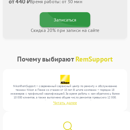
от 440 ₽
Время работы: от 30 мин
Записаться
Скидка 20% при записи на сайте
Почему выбирают
RemSupport
NikonRemSupport — современный сервисный центр по ремонту и обслуживанию
техники Nikon в Пензе со стажем от 10 лет. В штате компании — порядка 18
инженеров с профильной квалификацией. За время работы к нам обратились более
10 000 клиентов, а также выполнено общее число ремонтов превысило 12 000.
Ежемесячно в сервисный центр поступает более 300 устройств, включая , , . Мы
Читать далее
выполняем ремонт различного уровня сложности и поддерживаем высокий стандарт
качества благодаря опыту команды.