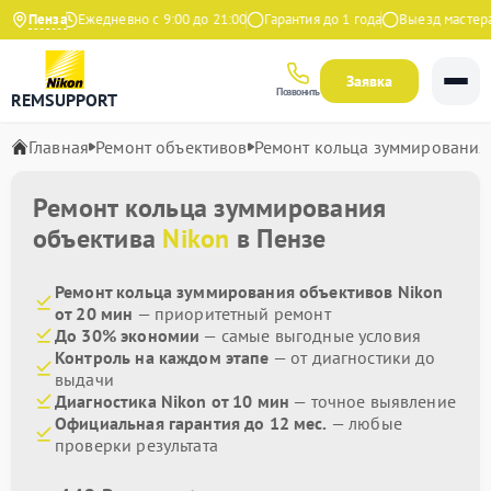
 Яндекс
Пенза
Ежедневно с 9:00 до 21:00
Гарантия до 1 года
Выезд мастера б
Заявка
Позвонить
REMSUPPORT
Главная
Ремонт объективов
Ремонт кольца зуммирования
Ремонт кольца зуммирования
объектива
Nikon
в Пензе
Ремонт кольца зуммирования объективов Nikon
от 20 мин
— приоритетный ремонт
До 30% экономии
— самые выгодные условия
Контроль на каждом этапе
— от диагностики до
выдачи
Диагностика Nikon от 10 мин
— точное выявление
Официальная гарантия до 12 мес.
— любые
проверки результата