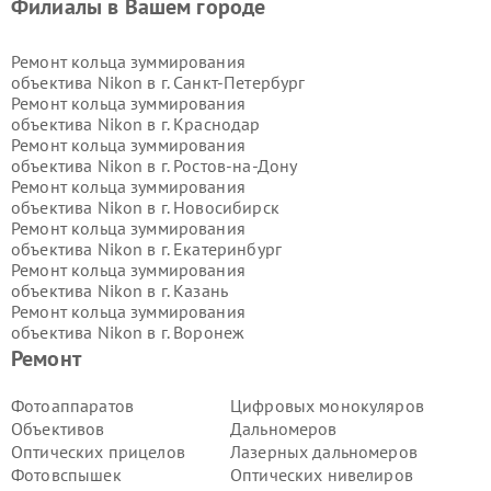
Филиалы в Вашем городе
Ремонт кольца зуммирования
объектива Nikon в г.
Санкт-Петербург
Ремонт кольца зуммирования
объектива Nikon в г.
Краснодар
Ремонт кольца зуммирования
объектива Nikon в г.
Ростов-на-Дону
Ремонт кольца зуммирования
объектива Nikon в г.
Новосибирск
Ремонт кольца зуммирования
объектива Nikon в г.
Екатеринбург
Ремонт кольца зуммирования
объектива Nikon в г.
Казань
Ремонт кольца зуммирования
объектива Nikon в г.
Воронеж
Ремонт кольца зуммирования
Ремонт
объектива Nikon в г.
Волгоград
Ремонт кольца зуммирования
Фотоаппаратов
Цифровых монокуляров
объектива Nikon в г.
Самара
Объективов
Дальномеров
Ремонт кольца зуммирования
Оптических прицелов
Лазерных дальномеров
объектива Nikon в г.
Пермь
Фотовспышек
Оптических нивелиров
Ремонт кольца зуммирования