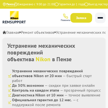
 Яндекс
Пенза
Ежедневно с 9:00 до 21:00
Гарантия до 1 года
Выезд мастера 
Заявка
Позвонить
REMSUPPORT
Главная
Ремонт объективов
Устранение механических п
Устранение механических
повреждений
объектива
Nikon
в Пензе
Устранение механических повреждений
объективов Nikon от 20 мин
— быстрый старт
работ
До 30% экономии
— скидки при заявке онлайн
Контроль на каждом этапе
— прозрачный процесс
Диагностика Nikon от 10 мин
— точное выявление
Официальная гарантия до 12 мес.
— с
поддержкой после ремонта