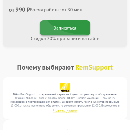
от 990 ₽
Время работы: от 30 мин
Записаться
Скидка 20% при записи на сайте
Почему выбирают
RemSupport
NikonRemSupport — современный сервисный центр по ремонту и обслуживанию
техники Nikon в Пензе с опытом более 10 лет. В штате компании — свыше 22
инженеров с подтвержденным опытом. За время работы число клиентов превысило
10 000, а также выполнено общее число ремонтов превысило 12 000. Ежемесячно в
сервисный центр поступает свыше 300 единиц техники, включая , , . Мы работаем с
Читать далее
широким спектром неисправностей и гарантируем высокое качество обслуживания
благодаря отлаженным процессам ремонта.