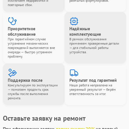
исключаем недоработки и
размытых формулировок.
повторные сбои.
Приоритетное
Надёжные
обслуживание
комплектующие
При гарантийном случае
В рамках обслуживания
устранение механических
применяем проверенные детали
повреждений выполняется вне
— для стабильной работы
очереди — быстро устраняем
устройства.
проблему.
Поддержка после
Результат под гарантией
Консультируем по эксплуатации
Наша работа направлена на
— помогаем продлить срок
уверенный результат — берём
службы после выполнения
ответственность за итог.
ремонта.
Оставьте заявку на ремонт
При оформлении заявки
дарим скидку 20%
на первый