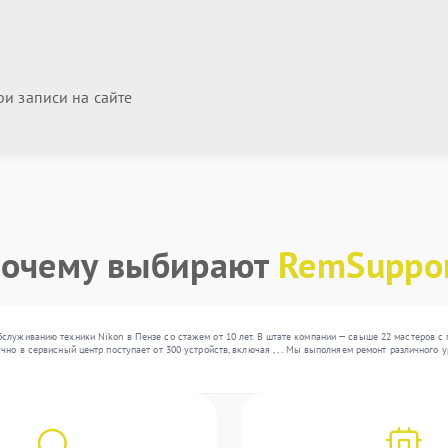
и записи на сайте
очему выбирают
RemSuppo
служиванию техники Nikon в Пензе со стажем от 10 лет. В штате компании — свыше 22 мастеров 
чно в сервисный центр поступает от 300 устройств, включая , , . Мы выполняем ремонт различного