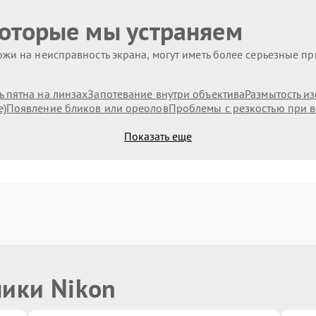
которые мы устраняем
жи на неисправность экрана, могут иметь более серьезные п
 пятна на линзах
Запотевание внутри объектива
Размытость и
е)
Появление бликов или ореолов
Проблемы с резкостью при в
Показать еще
ники Nikon