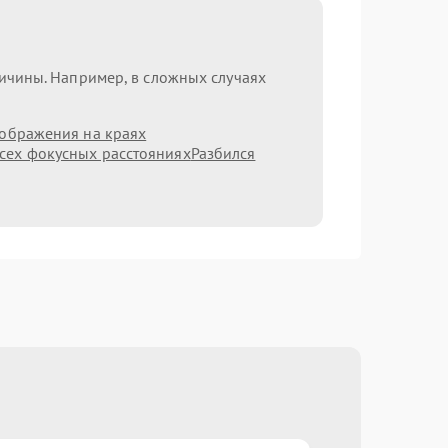
ричины. Например, в сложных случаях
зображения на краях
сех фокусных расстояниях
Разбился