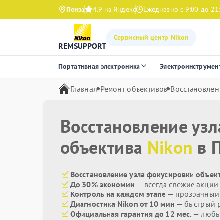
Пенза
4.9 на Яндекс
Ежедневно с 9:00 до 21
Сервисный центр Nikon
REMSUPPORT
Портативная электроника
Электроинструмен
Главная
Ремонт объективов
Восстановлен
Восстановление уз
объектива
Nikon
в 
Восстановление узла фокусировки объект
До 30% экономии
— всегда свежие акции
Контроль на каждом этапе
— прозрачный
Диагностика Nikon от 10 мин
— быстрый р
Официальная гарантия до 12 мес.
— любые