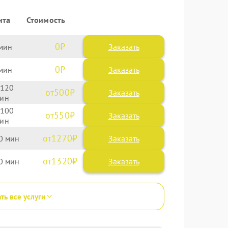
нта
Стоимость
0
Заказать
0
Заказать
120
500
100
550
1270
0
1320
0
ть все услуги