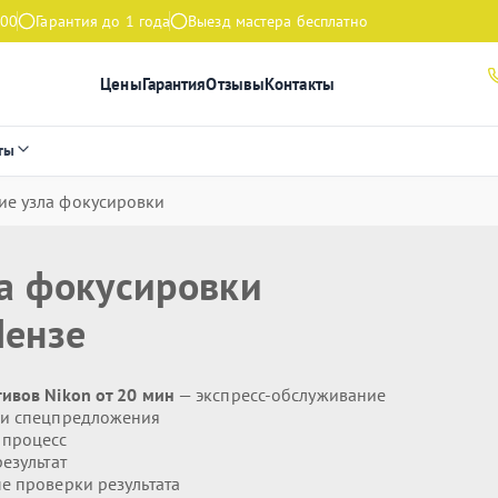
:00
Гарантия до 1 года
Выезд мастера бесплатно
Цены
Гарантия
Отзывы
Контакты
ты
ие узла фокусировки
ла фокусировки
Пензе
ивов Nikon от 20 мин
— экспресс-обслуживание
 и спецпредложения
 процесс
езультат
 проверки результата