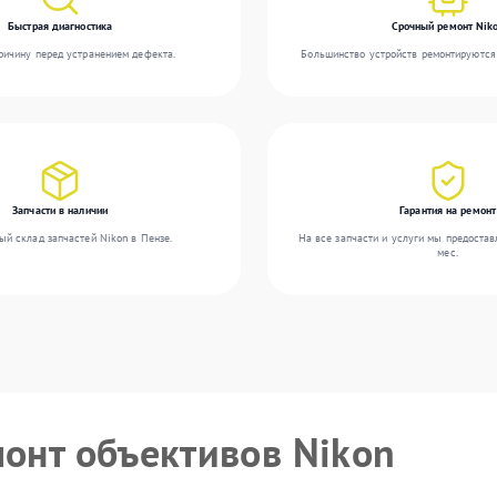
Быстрая диагностика
Срочный ремонт Nik
ичину перед устранением дефекта.
Большинство устройств ремонтируются 
Запчасти в наличии
Гарантия на ремонт
ый склад запчастей Nikon в Пензе.
На все запчасти и услуги мы предостав
мес.
монт объективов Nikon