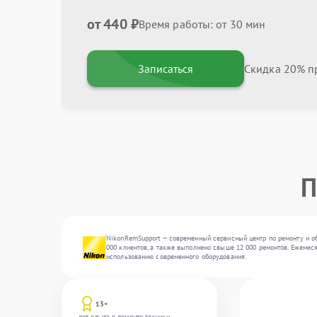
от 440 ₽
Время работы: от 30 мин
Записаться
Скидка 20% пр
П
NikonRemSupport — современный сервисный центр по ремонту и об
000 клиентов, а также выполнено свыше 12 000 ремонтов. Ежемеся
использованию современного оборудования.
13+
лет опыта в ремонте техники