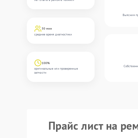
Выясним пр
30 мин
среднее время диагностики
100%
Собственн
оригинальные или проверенные
запчасти
Прайс лист на ре