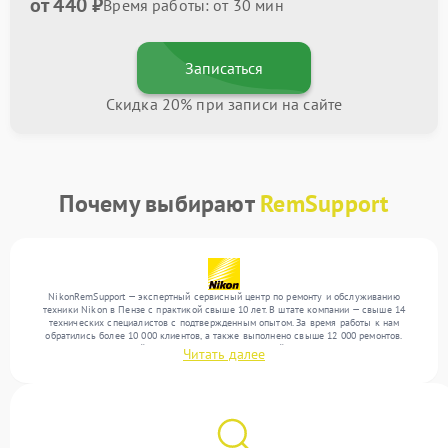
от 440 ₽
Время работы: от 30 мин
Записаться
Скидка 20% при записи на сайте
Почему выбирают
RemSupport
NikonRemSupport — экспертный сервисный центр по ремонту и обслуживанию
техники Nikon в Пензе с практикой свыше 10 лет. В штате компании — свыше 14
технических специалистов с подтвержденным опытом. За время работы к нам
обратились более 10 000 клиентов, а также выполнено свыше 12 000 ремонтов.
Ежемесячно в сервисный центр поступает от 300 устройств, включая , , . Мы работаем
Читать далее
с широким спектром неисправностей и предлагаем стабильный уровень сервиса
благодаря квалификации мастеров.