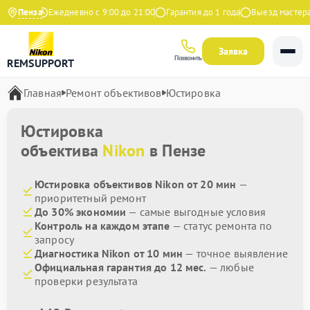
 Яндекс
Пенза
Ежедневно с 9:00 до 21:00
Гарантия до 1 года
Выезд мастера б
Заявка
Позвонить
REMSUPPORT
Главная
Ремонт объективов
Юстировка
Юстировка
объектива
Nikon
в Пензе
Юстировка объективов Nikon от 20 мин
—
приоритетный ремонт
До 30% экономии
— самые выгодные условия
Контроль на каждом этапе
— статус ремонта по
запросу
Диагностика Nikon от 10 мин
— точное выявление
Официальная гарантия до 12 мес.
— любые
проверки результата