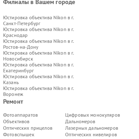
Филиалы в Вашем городе
Юстировка объектива Nikon в г.
Санкт-Петербург
Юстировка объектива Nikon в г.
Краснодар
Юстировка объектива Nikon в г.
Ростов-на-Дону
Юстировка объектива Nikon в г.
Новосибирск
Юстировка объектива Nikon в г.
Екатеринбург
Юстировка объектива Nikon в г.
Казань
Юстировка объектива Nikon в г.
Воронеж
Юстировка объектива Nikon в г.
Ремонт
Волгоград
Юстировка объектива Nikon в г.
Фотоаппаратов
Цифровых монокуляров
Самара
Объективов
Дальномеров
Юстировка объектива Nikon в г.
Оптических прицелов
Лазерных дальномеров
Пермь
Фотовспышек
Оптических нивелиров
Юстировка объектива Nikon в г.