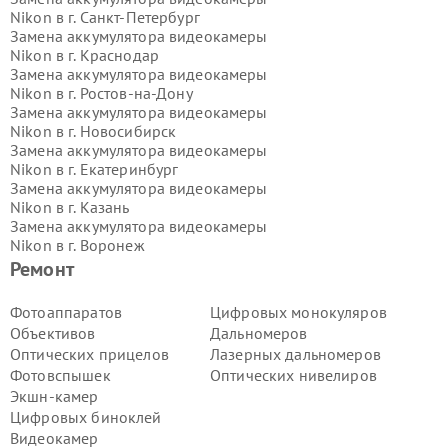
Nikon в г.
Санкт-Петербург
Замена аккумулятора видеокамеры
Nikon в г.
Краснодар
Замена аккумулятора видеокамеры
Nikon в г.
Ростов-на-Дону
Замена аккумулятора видеокамеры
Nikon в г.
Новосибирск
Замена аккумулятора видеокамеры
Nikon в г.
Екатеринбург
Замена аккумулятора видеокамеры
Nikon в г.
Казань
Замена аккумулятора видеокамеры
Nikon в г.
Воронеж
Замена аккумулятора видеокамеры
Ремонт
Nikon в г.
Волгоград
Замена аккумулятора видеокамеры
Фотоаппаратов
Цифровых монокуляров
Nikon в г.
Самара
Объективов
Дальномеров
Замена аккумулятора видеокамеры
Оптических прицелов
Лазерных дальномеров
Nikon в г.
Пермь
Фотовспышек
Оптических нивелиров
Замена аккумулятора видеокамеры
Экшн-камер
Nikon в г.
Красноярск
Замена аккумулятора видеокамеры
Цифровых биноклей
Nikon в г.
Ижевск
Видеокамер