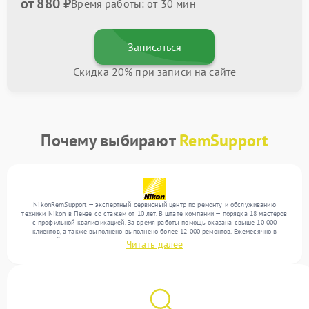
от 880 ₽
Время работы: от 30 мин
Записаться
Скидка 20% при записи на сайте
Почему выбирают
RemSupport
NikonRemSupport — экспертный сервисный центр по ремонту и обслуживанию
техники Nikon в Пензе со стажем от 10 лет. В штате компании — порядка 18 мастеров
с профильной квалификацией. За время работы помощь оказана свыше 10 000
клиентов, а также выполнено выполнено более 12 000 ремонтов. Ежемесячно в
сервисный центр поступает свыше 300 единиц техники, включая , , . Мы устраняем
Читать далее
поломки любой сложности и обеспечиваем надежный результат благодаря опыту
команды.