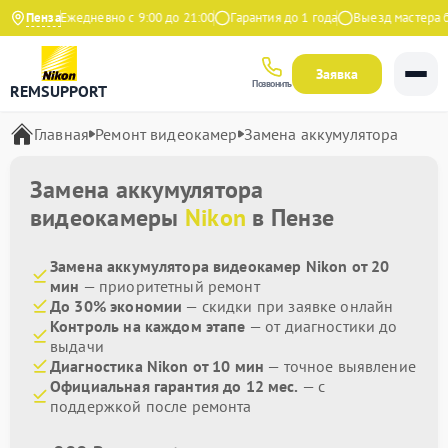
ндекс
Пенза
Ежедневно с 9:00 до 21:00
Гарантия до 1 года
Выезд мастера бе
Заявка
Позвонить
REMSUPPORT
Главная
Ремонт видеокамер
Замена аккумулятора
Замена аккумулятора
видеокамеры
Nikon
в Пензе
Замена аккумулятора видеокамер Nikon от 20
мин
— приоритетный ремонт
До 30% экономии
— скидки при заявке онлайн
Контроль на каждом этапе
— от диагностики до
выдачи
Диагностика Nikon от 10 мин
— точное выявление
Официальная гарантия до 12 мес.
— с
поддержкой после ремонта