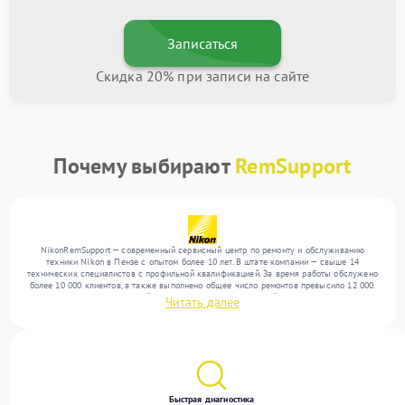
Записаться
Скидка 20% при записи на сайте
Почему выбирают
RemSupport
NikonRemSupport — современный сервисный центр по ремонту и обслуживанию
техники Nikon в Пензе с опытом более 10 лет. В штате компании — свыше 14
технических специалистов с профильной квалификацией. За время работы обслужено
более 10 000 клиентов, а также выполнено общее число ремонтов превысило 12 000.
Ежемесячно в сервисный центр поступает от 300 устройств, включая , , . Мы
Читать далее
выполняем ремонт различного уровня сложности и обеспечиваем надежный
результат благодаря квалификации мастеров.
Быстрая диагностика