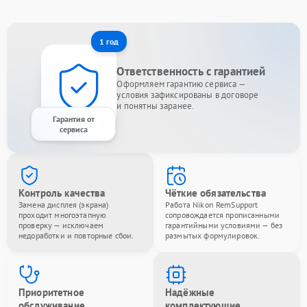
1 год
Ответственность с гарантией
Оформляем гарантию сервиса —
условия зафиксированы в договоре
и понятны заранее.
Гарантия от
сервиса
Контроль качества
Чёткие обязательства
Замена дисплея (экрана)
Работа Nikon RemSupport
проходит многоэтапную
сопровождается прописанными
проверку — исключаем
гарантийными условиями — без
недоработки и повторные сбои.
размытых формулировок.
Приоритетное
Надёжные
обслуживание
комплектующие