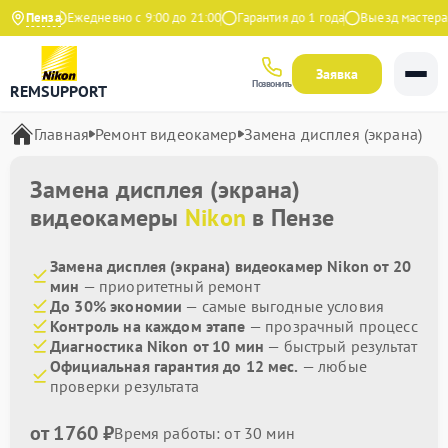
Яндекс
Пенза
Ежедневно с 9:00 до 21:00
Гарантия до 1 года
Выезд мастера б
Заявка
Позвонить
REMSUPPORT
Главная
Ремонт видеокамер
Замена дисплея (экрана)
Замена дисплея (экрана)
видеокамеры
Nikon
в Пензе
Замена дисплея (экрана) видеокамер Nikon от 20
мин
— приоритетный ремонт
До 30% экономии
— самые выгодные условия
Контроль на каждом этапе
— прозрачный процесс
Диагностика Nikon от 10 мин
— быстрый результат
Официальная гарантия до 12 мес.
— любые
проверки результата
от 1760 ₽
Время работы: от 30 мин