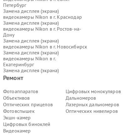
Петербург
Замена дисплея (экрана)
видеокамеры Nikon в г.
Краснодар
Замена дисплея (экрана)
видеокамеры Nikon в г.
Ростов-на-
Дону
Замена дисплея (экрана)
видеокамеры Nikon в г.
Новосибирск
Замена дисплея (экрана)
видеокамеры Nikon в г.
Екатеринбург
Замена дисплея (экрана)
видеокамеры Nikon в г.
Казань
Ремонт
Замена дисплея (экрана)
видеокамеры Nikon в г.
Воронеж
Фотоаппаратов
Цифровых монокуляров
Замена дисплея (экрана)
Объективов
Дальномеров
видеокамеры Nikon в г.
Волгоград
Оптических прицелов
Лазерных дальномеров
Замена дисплея (экрана)
Фотовспышек
Оптических нивелиров
видеокамеры Nikon в г.
Самара
Экшн-камер
Замена дисплея (экрана)
видеокамеры Nikon в г.
Пермь
Цифровых биноклей
Замена дисплея (экрана)
Видеокамер
видеокамеры Nikon в г.
Красноярск