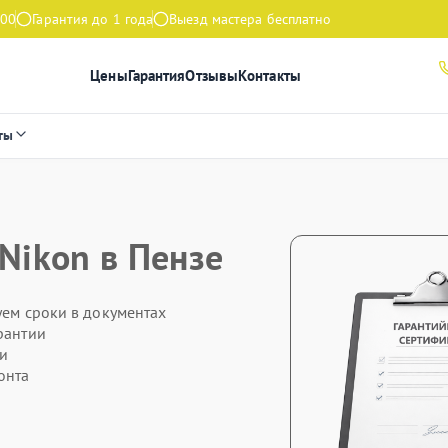
:00
Гарантия до 1 года
Выезд мастера бесплатно
Цены
Гарантия
Отзывы
Контакты
ты
 Nikon в Пензе
уем сроки в документах
рантии
ти
онта